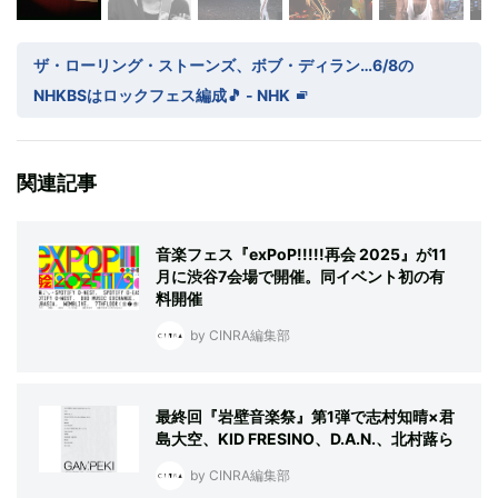
ザ・ローリング・ストーンズ、ボブ・ディラン…6/8の
NHKBSはロックフェス編成🎵 - NHK
関連記事
音楽フェス『exPoP!!!!!再会 2025』が11
月に渋谷7会場で開催。同イベント初の有
料開催
by CINRA編集部
最終回『岩壁音楽祭』第1弾で志村知晴×君
島大空、KID FRESINO、D.A.N.、北村蕗ら
by CINRA編集部