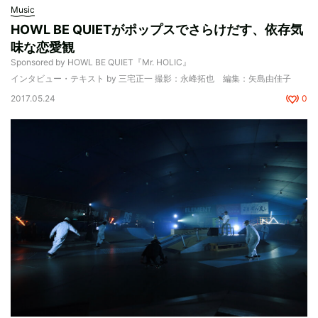
Music
HOWL BE QUIETがポップスでさらけだす、依存気
味な恋愛観
Sponsored by HOWL BE QUIET『Mr. HOLIC』
インタビュー・テキスト by 三宅正一 撮影：永峰拓也 編集：矢島由佳子
2017.05.24
0