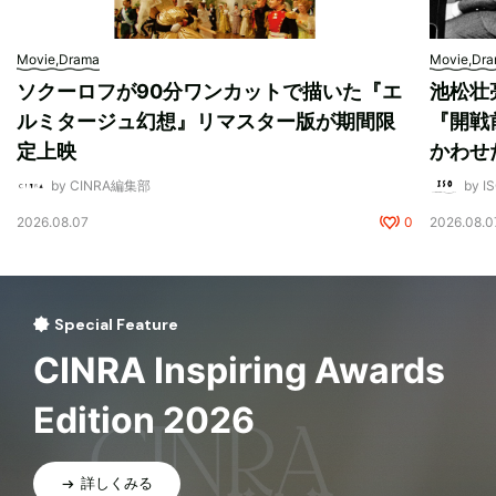
Movie,Drama
Movie,Dr
ソクーロフが90分ワンカットで描いた『エ
池松壮
ルミタージュ幻想』リマスター版が期間限
『開戦
定上映
かわせ
by CINRA編集部
by I
2026.08.07
0
2026.08.0
Special Feature
CINRA Inspiring Awards
Edition 2026
詳しくみる