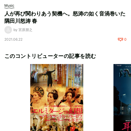
Music
人が再び関わりあう契機へ。怒涛の如く音渦巻いた
隅田川怒涛 春
by 宮原朋之
2021.06.22
0
このコントリビューターの記事を読む