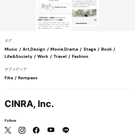
タグ
Music
Art,Design
Movie,Drama
Stage
Book
Life&Society
Work
Travel
Fashion
サブメディア
Fika
Kompass
CINRA, Inc.
Follow