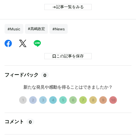
記事一覧をみる
#髙嶋政宏
#Music
#News
この記事を保存
フィードバック
0
新たな発見や感動を得ることはできましたか？
1
2
3
4
5
6
7
8
9
10
コメント
0