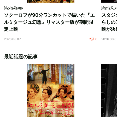
Movie,Drama
Movie,Dr
ソクーロフが90分ワンカットで描いた『エ
スタジ
ルミタージュ幻想』リマスター版が期間限
らしの
定上映
映が決
2026.08.07
0
2026.08.0
最近話題の記事