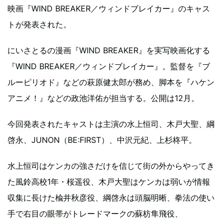
映画『WIND BREAKER／ウィンドブレイカー』のキャス
トが発表された。
にいさとるの漫画『WIND BREAKER』を実写映画化する
『WIND BREAKER／ウィンドブレイカー』。監督を『ブ
ルーピリオド』などの萩原健太郎が務め、脚本を『ハケン
アニメ！』などの政池洋佑が担当する。公開は12月。
今回発表されたキャストは主演の水上恒司、木戸大聖、綱
啓永、JUNON（BE:FIRST）、中沢元紀、上杉柊平。
水上恒司はケンカの強さだけを信じて街の外からやってき
た風鈴高校1年・桜遥役、木戸大聖はケンカは弱いが情報
収集に長けた楡井秋彦役、綱啓永は頭脳明晰、拳法の使い
手で右目の眼帯がトレードマークの蘇枋隼飛役、