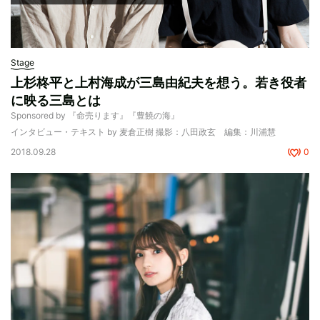
Stage
上杉柊平と上村海成が三島由紀夫を想う。若き役者
に映る三島とは
Sponsored by 『命売ります』『豊饒の海』
インタビュー・テキスト by 麦倉正樹 撮影：八田政玄 編集：川浦慧
2018.09.28
0