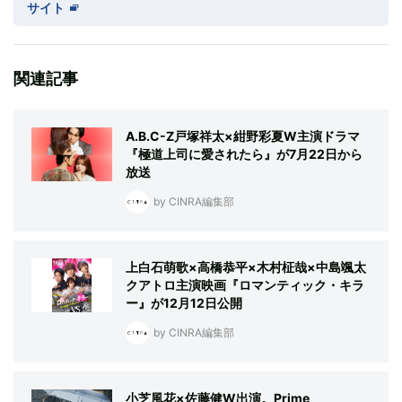
サイト
関連記事
A.B.C-Z戸塚祥太×紺野彩夏W主演ドラマ
『極道上司に愛されたら』が7月22日から
放送
by CINRA編集部
上白石萌歌×高橋恭平×木村柾哉×中島颯太
クアトロ主演映画『ロマンティック・キラ
ー』が12月12日公開
by CINRA編集部
小芝風花×佐藤健W出演。Prime