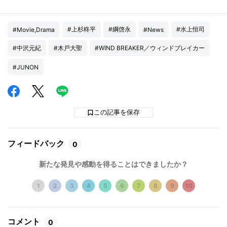
#上杉柊平
#綱啓永
#水上恒司
#Movie,Drama
#News
#中沢元紀
#木戸大聖
#WIND BREAKER／ウィンドブレイカー
#JUNON
この記事を保存
フィードバック
0
新たな発見や感動を得ることはできましたか？
1
2
3
4
5
6
7
8
9
10
コメント
0