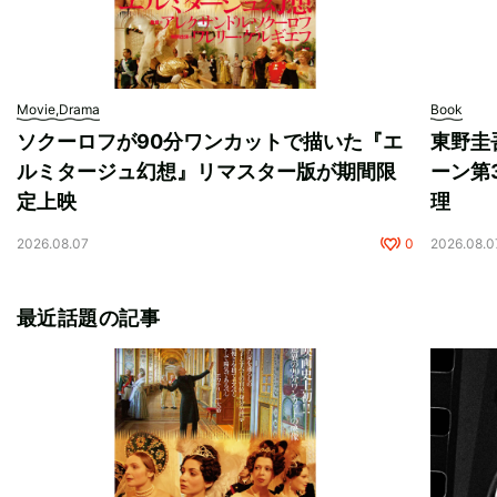
Movie,Drama
Book
ソクーロフが90分ワンカットで描いた『エ
東野圭
ルミタージュ幻想』リマスター版が期間限
ーン第
定上映
理
2026.08.07
0
2026.08.0
最近話題の記事