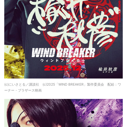
(c)にいさとる／講談社 (c)2025「WIND BREAKER」製作委員会 配給：ワ
ーナー・ブラザース映画