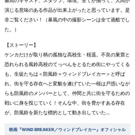
最高のキャスト、スタッフ、環境、全てが揃って、人間が
演じる意味のある作品が出来上がったと思っています。是
非ご覧ください！（暴風の中の撮影シーンは全て過酷でし
た。）
【ストーリー】
ケンカだけが取り柄の孤独な高校生・桜遥。不良の巣窟と
恐れられる風鈴高校のてっぺんをとるため街にやってくる
も、生徒たちは＜防風鈴＝ウィンドブレイカー＞と呼ば
れ、街を守る存在へと変貌を遂げていた―桜は戸惑いなが
らも防風鈴のメンバーとして、仲間と共に街を守るための
戦いに身を投じていく！そんな中、街を脅かすある存在
が、防風鈴を新たな標的として動き出していた…
映画『WIND BREAKER／ウィンドブレイカー』オフィシャル