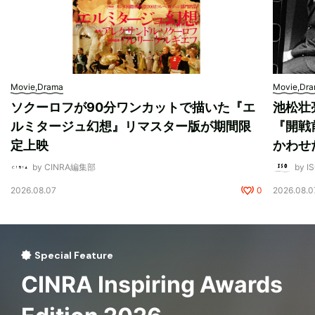
Movie,Drama
Movie,Dr
ソクーロフが90分ワンカットで描いた『エ
池松壮
ルミタージュ幻想』リマスター版が期間限
『開戦
定上映
かわせ
by CINRA編集部
by I
2026.08.07
0
2026.08.0
Special Feature
CINRA Inspiring Awards