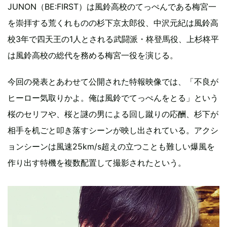
JUNON（BE:FIRST）は風鈴高校のてっぺんである梅宮一
を崇拝する荒くれものの杉下京太郎役、中沢元紀は風鈴高
校3年で四天王の1人とされる武闘派・柊登馬役、上杉柊平
は風鈴高校の総代を務める梅宮一役を演じる。
今回の発表とあわせて公開された特報映像では、「不良が
ヒーロー気取りかよ。俺は風鈴でてっぺんをとる」という
桜のセリフや、桜と謎の男による回し蹴りの応酬、杉下が
相手を机ごと叩き落すシーンが映し出されている。アクシ
ョンシーンは風速25km/s超えの立つことも難しい爆風を
作り出す特機を複数配置して撮影されたという。