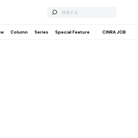
ew
Column
Series
Special Feature
CINRA JOB