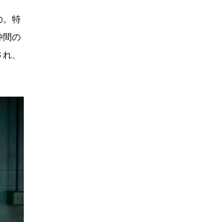
の。特
仲間の
され、