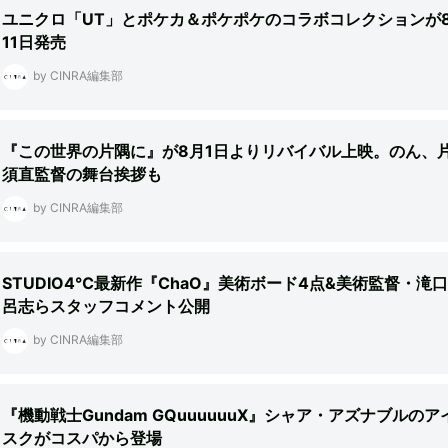
ユニクロ「UT」とポケカ＆ポケポケのコラボコレクションが
11日発売
by CINRA編集部
『この世界の片隅に』が8月1日よりリバイバル上映。のん、
須直監督の舞台挨拶も
by CINRA編集部
STUDIO4℃最新作『ChaO』美術ボード4点&美術監督・滝
呂志らスタッフコメント公開
by CINRA編集部
『機動戦士Gundam GQuuuuuuX』シャア・アズナブルのア
スクがコスパから登場