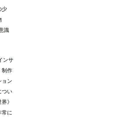
の少
物
意識
インサ
。制作
ション
につい
世界》
非常に
。