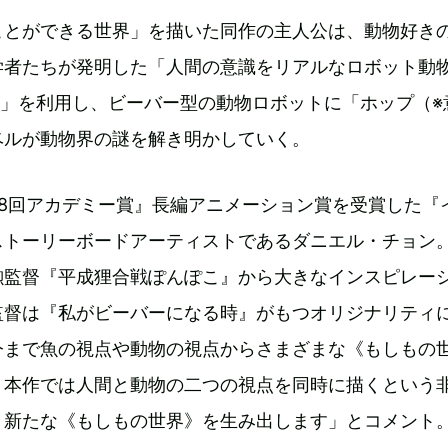
ことができる世界」を描いた同作の主人公は、動物好き
学者たちが発明した「人間の意識をリアルなロボット動
法」を利用し、ビーバー型の動物ロボットに「ホップ（※
ベルが動物界の謎を解き明かしていく。
88回アカデミー賞』長編アニメーション賞を受賞した『
ストーリーボードアーティストであるダニエル・チョン
勲監督『平成狸合戦ぽんぽこ』から大きなインスピレー
監督は『私がビーバーになる時』がもつオリジナリティ
今まで魚の視点や動物の視点からさまざまな《もしもの
。本作では人間と動物の二つの視点を同時に描くという
、新たな《もしもの世界》を生み出します」とコメント