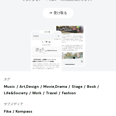
受け取る
タグ
Music
Art,Design
Movie,Drama
Stage
Book
Life&Society
Work
Travel
Fashion
サブメディア
Fika
Kompass