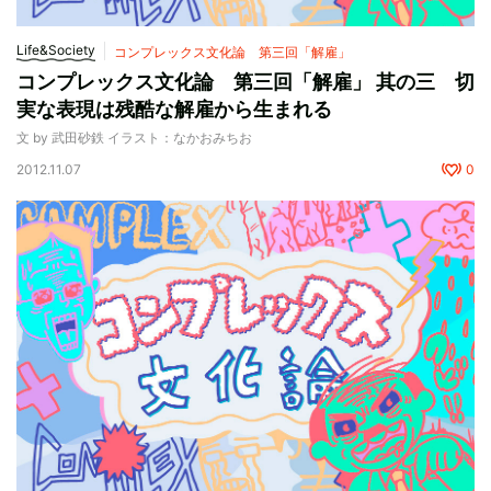
Life&Society
コンプレックス文化論 第三回「解雇」
コンプレックス文化論 第三回「解雇」 其の三 切
実な表現は残酷な解雇から生まれる
文 by 武田砂鉄 イラスト：なかおみちお
2012.11.07
0