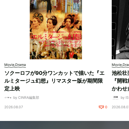
Movie,Drama
Movie,Dr
ソクーロフが90分ワンカットで描いた『エ
池松壮
ルミタージュ幻想』リマスター版が期間限
『開戦
定上映
かわせ
by CINRA編集部
by I
2026.08.07
0
2026.08.0