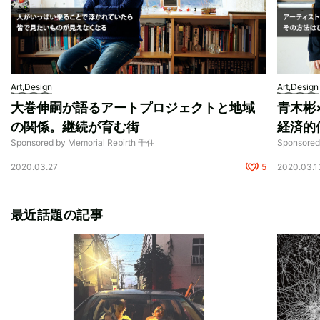
Art,Design
Art,Design
大巻伸嗣が語るアートプロジェクトと地域
青木彬
の関係。継続が育む街
経済的
Sponsored by Memorial Rebirth 千住
Sponsore
2020.03.27
5
2020.03.1
最近話題の記事