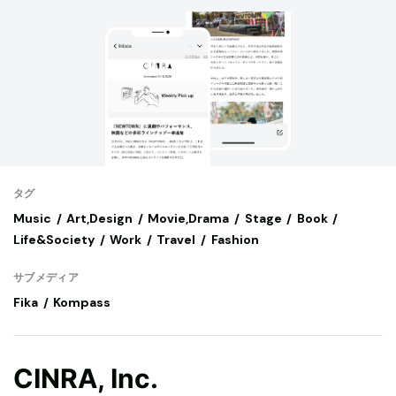
タグ
Music
Art,Design
Movie,Drama
Stage
Book
Life&Society
Work
Travel
Fashion
サブメディア
Fika
Kompass
CINRA, Inc.