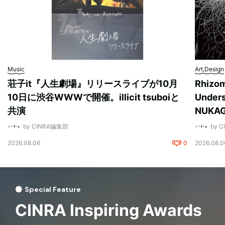
Music
Art,Design
荘子it『人生劇場』リリースライブが10月
Rhizo
10日に渋谷WWWで開催。illicit tsuboiと
Unde
共演
NUK
by CINRA編集部
by 
2026.08.06
0
2026.08.0
Special Feature
CINRA Inspiring Awards