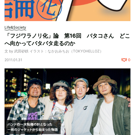
Life&Society
「フジワラノリ化」論 第16回 バタコさん どこ
へ向かってバタバタ走るのか
文 by 武田砂鉄 イラスト：なかおみちお（TOKYOHELLOZ）
2011.01.31
0