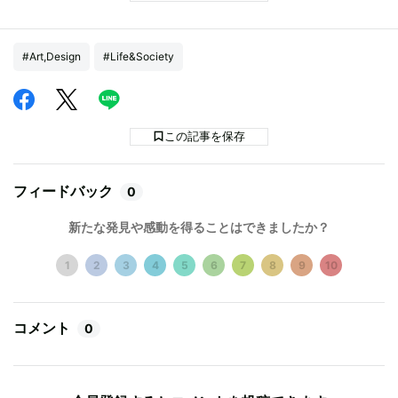
#Art,Design
#Life&Society
この記事を保存
フィードバック
0
新たな発見や感動を得ることはできましたか？
1
2
3
4
5
6
7
8
9
10
コメント
0