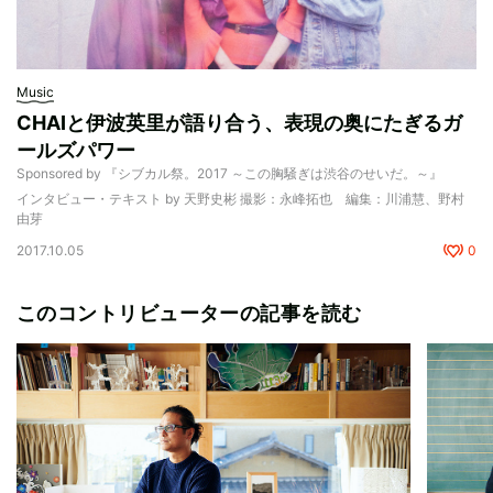
Music
CHAIと伊波英里が語り合う、表現の奥にたぎるガ
ールズパワー
Sponsored by 『シブカル祭。2017 ～この胸騒ぎは渋谷のせいだ。～』
インタビュー・テキスト by 天野史彬 撮影：永峰拓也 編集：川浦慧、野村
由芽
2017.10.05
0
このコントリビューターの記事を読む