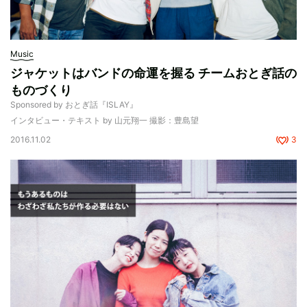
Music
ジャケットはバンドの命運を握る チームおとぎ話の
ものづくり
Sponsored by おとぎ話『ISLAY』
インタビュー・テキスト by 山元翔一 撮影：豊島望
2016.11.02
3