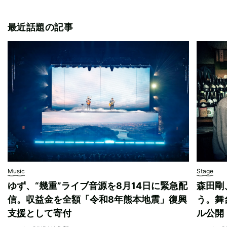
最近話題の記事
Music
Stage
ゆず、“幾重”ライブ音源を8月14日に緊急配
森田剛
信。収益金を全額「令和8年熊本地震」復興
う。舞
支援として寄付
ル公開