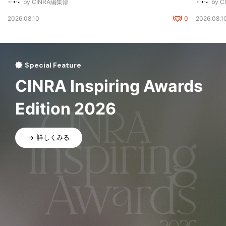
by CINRA編集部
by 
2026.08.10
0
2026.08.1
Special Feature
CINRA Inspiring Awards
Edition 2026
詳しくみる