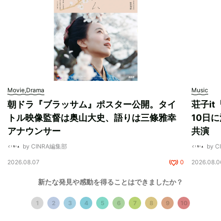
Movie,Drama
Music
朝ドラ『ブラッサム』ポスター公開。タイ
荘子i
トル映像監督は奥山大史、語りは三條雅幸
10日に
アナウンサー
共演
by CINRA編集部
by 
2026.08.07
0
2026.08.0
新たな発見や感動を得ることはできましたか？
1
2
3
4
5
6
7
8
9
10
Special Feature