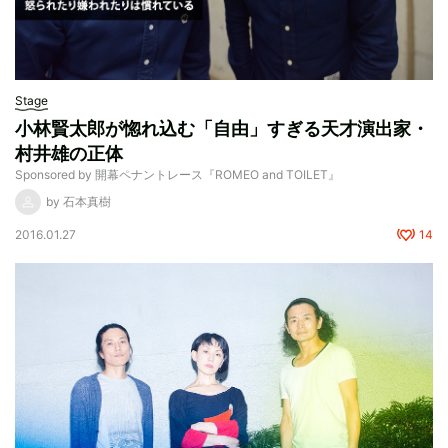
Stage
小林賢太郎が惚れ込む「自由」すぎる天才演出家・
村井雄の正体
Sponsored by 開幕ペナントレース『ROMEO and TOILET』
by 石本真樹
2016.01.27
14