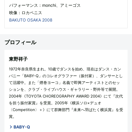
パフォーマンス：monchi、アミーゴス
映像：ロカペニス
BAKUTO OSAKA 2008
プロフィール
東野祥子
1972年奈良県生まれ。10歳でダンスを始め、現在はダンス・カン
パニー「BABY-Q」のコレオグラファー（振付家）、ダンサーとし
て活躍中。また「煙巻ヨーコ」名義で即興アーティストとのセッ
ションを、クラブ・ライブハウス・ギャラリー・野外等で展開。
2004年《TOYOTA CHOREOGRAPHY AWARD 2004》にて『次代
を担う振付家賞』を受賞。2005年《横浜ソロ×デュオ
〈Competition〉＋》にて群舞部門『未来へ羽ばたく横浜賞』を受
賞。
BABY-Q