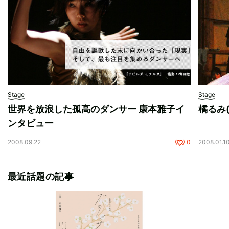
Stage
Stage
世界を放浪した孤高のダンサー 康本雅子イ
橘るみ
ンタビュー
2008.09.22
0
2008.01.1
最近話題の記事