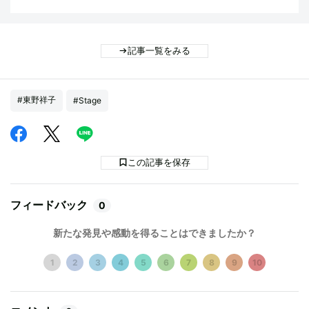
記事一覧をみる
#東野祥子
#Stage
この記事を保存
フィードバック
0
新たな発見や感動を得ることはできましたか？
1
2
3
4
5
6
7
8
9
10