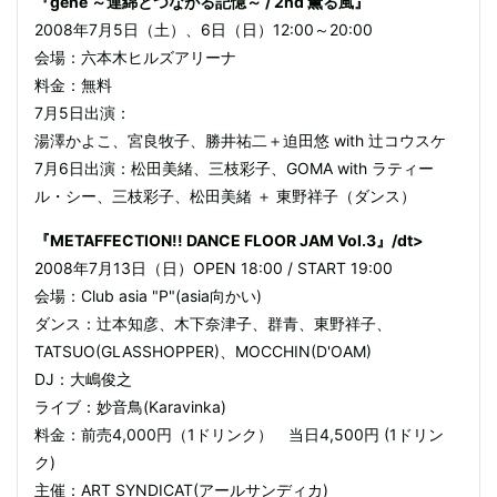
『gene ～連綿とつながる記憶～ / 2nd 薫る風』
2008年7月5日（土）、6日（日）12:00～20:00
会場：六本木ヒルズアリーナ
料金：無料
7月5日出演：
湯澤かよこ、宮良牧子、勝井祐二＋迫田悠 with 辻コウスケ
7月6日出演：松田美緒、三枝彩子、GOMA with ラティー
ル・シー、三枝彩子、松田美緒 ＋ 東野祥子（ダンス）
『METAFFECTION!! DANCE FLOOR JAM Vol.3』/dt>
2008年7月13日（日）OPEN 18:00 / START 19:00
会場：Club asia "P"(asia向かい)
ダンス：辻本知彦、木下奈津子、群青、東野祥子、
TATSUO(GLASSHOPPER)、MOCCHIN(D'OAM)
DJ：大嶋俊之
ライブ：妙音鳥(Karavinka)
料金：前売4,000円（1ドリンク） 当日4,500円 (1ドリン
ク)
主催：ART SYNDICAT(アールサンディカ)