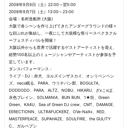
2008年9月6日（土）22:00～翌5:00
2008年9月7日（土）13:00～23:00
会場：名村造船所 (大阪)
大阪で各シーンを作り上げてきたアンダーグラウンドの様々
な顔ぶれが集結し、一夜にして大規模な祭りースペクタクル
ーフェスティバルを開催！
大阪以外からも世界で活躍するゲストアーティストを迎え、
総勢100名以上のミュージシャンやアーティストが参加を予
定しています。
ダンスパフォーマンス：
ライブ・DJ：赤犬、ヨルズインザスカイ、オシリペンペン
ズ、neco眠る、PARA、ウリチパン郡、BOGULTA、
DODDODO、PARA、ALTZ、NOBU、HIKARU、ざxこxば、
水色ブレイン、SOLMANIA、BUN BUN、1★狂、Green
Green、KA4U、Sea of Green DJ crew、CMT、DAMAGE、
EERECTIONN、ULTRAFUCKERZ、OVe-NaXx、RED、
MASTERPEACE、SUPAHAZE、SOULFIRE、the GULITY
C.、ガルペプシ