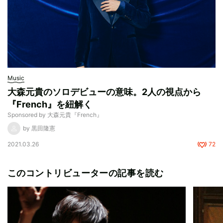
Music
大森元貴のソロデビューの意味。2人の視点から
『French』を紐解く
Sponsored by 大森元貴『French』
by 黒田隆憲
2021.03.26
72
このコントリビューターの記事を読む