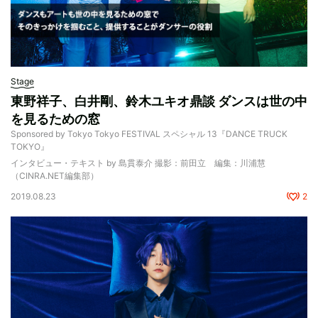
Stage
東野祥子、白井剛、鈴木ユキオ鼎談 ダンスは世の中
を見るための窓
Sponsored by Tokyo Tokyo FESTIVAL スペシャル 13『DANCE TRUCK
TOKYO』
インタビュー・テキスト by 島貫泰介 撮影：前田立 編集：川浦慧
（CINRA.NET編集部）
2019.08.23
2