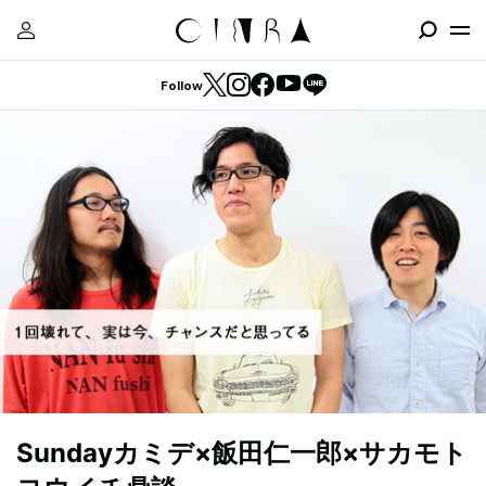
Follow
Sundayカミデ×飯田仁一郎×サカモト