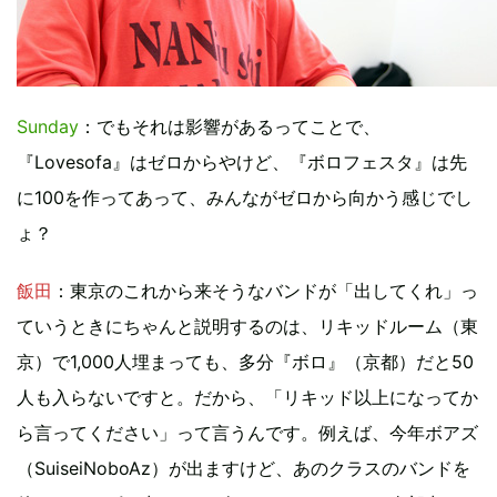
Sunday
：でもそれは影響があるってことで、
『Lovesofa』はゼロからやけど、『ボロフェスタ』は先
に100を作ってあって、みんながゼロから向かう感じでし
ょ？
飯田
：東京のこれから来そうなバンドが「出してくれ」っ
ていうときにちゃんと説明するのは、リキッドルーム（東
京）で1,000人埋まっても、多分『ボロ』（京都）だと50
人も入らないですと。だから、「リキッド以上になってか
ら言ってください」って言うんです。例えば、今年ボアズ
（SuiseiNoboAz）が出ますけど、あのクラスのバンドを