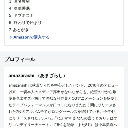
3. 匿名希望
4. 冷凍睡眠
5. ドブネズミ
6. 終わりで始まり
7. あとがき
Amazonで購入する
プロフィール
amazarashi
（あまざらし）
amazarashiは秋田ひろむを中心としたバンド。2010年のデビュー
以来、一切本人のメディア露出がないながらも、絶望の中から希
望を見出すズバ抜けて強烈な詩世界とCGアニメーションを駆使し
たライブパフォーマンスが口コミになりまたたく間にリリースさ
れた7枚のアルバム全てがロングセールスを続けている。今年4月
にリリースされたアルバム「ねえママ あなたの言うとおり」はオ
リコンデイリーチャートにて5位を記録、また8月には中島美嘉へ