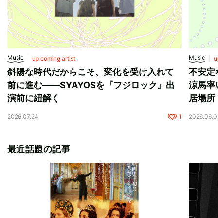
Music
Music
up coming artist
u
斜陽な時代だからこそ、変化を受け入れて
不安定
前に進む——SYAYOSを『フジロック』出
涼馬率
演前に紐解く
居場所
2026.07.24
1
2026.06.0
最近話題の記事