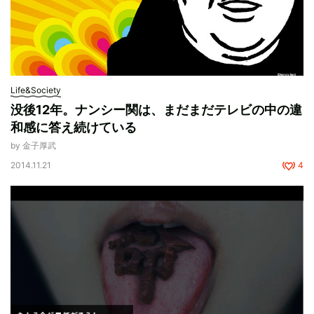
Life&Society
没後12年。ナンシー関は、まだまだテレビの中の違
和感に答え続けている
by 金子厚武
2014.11.21
4