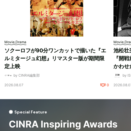
Movie,Drama
Movie,Dr
ソクーロフが90分ワンカットで描いた『エ
池松壮
ルミタージュ幻想』リマスター版が期間限
『開戦
定上映
かわせ
by CINRA編集部
by I
2026.08.07
0
2026.08.0
Special Feature
CINRA Inspiring Awards