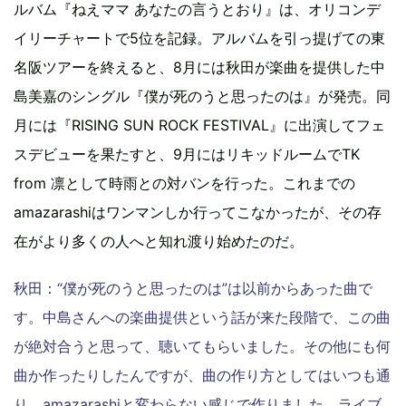
ルバム『ねえママ あなたの言うとおり』は、オリコンデ
イリーチャートで5位を記録。アルバムを引っ提げての東
名阪ツアーを終えると、8月には秋田が楽曲を提供した中
島美嘉のシングル『僕が死のうと思ったのは』が発売。同
月には『RISING SUN ROCK FESTIVAL』に出演してフェ
スデビューを果たすと、9月にはリキッドルームでTK
from 凛として時雨との対バンを行った。これまでの
amazarashiはワンマンしか行ってこなかったが、その存
在がより多くの人へと知れ渡り始めたのだ。
秋田：“僕が死のうと思ったのは”は以前からあった曲で
す。中島さんへの楽曲提供という話が来た段階で、この曲
が絶対合うと思って、聴いてもらいました。その他にも何
曲か作ったりしたんですが、曲の作り方としてはいつも通
り、amazarashiと変わらない感じで作りました。ライブ