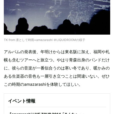
TK from 凛として時雨×amazarashi ＠LIQUIDROOMの様子
アルバムの発表後、年明けからは東名阪に加え、福岡や札
幌も含むツアーへと旅立つ。やはり青森出身のバンドだけ
に、彼らの音楽が一番似合うのは寒い冬であり、暖かみの
ある生楽器の音色も一層引き立つことは間違いない。ぜひ
この時期のamazarashiを体験してほしい。
イベント情報