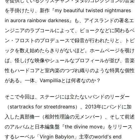
を提供しているクリスチャン・ダダのコレクションの音楽
を手掛けたり、新作『my beautiful twisted nightmares
in aurora rainbow darkness』も、アイスランドの著名エ
ンジニアのラブコールによって、ビョークなどに関わるベ
ン・フロストのプロデュースで録音が行われたりと、トピ
ックを数え始めたらきりがないほど。ホームページを覗け
ば、怪しげな映像やシュールなプロフィールが並び、音楽
性もハードコアと室内楽のつづれ織りのような特異な個性
がある。一体、Vampilliaとは何者なのか？
そこで今回は、ステージには立たないバンドのリーダー
（startracks for streetdreams）、2013年にバンドに加
入した真部脩一（相対性理論の元メンバー）、そして前述
のアルバムと日本編集盤『the divine move』をリリース
するレーベル「Virgin Babylon」主宰のworld's end