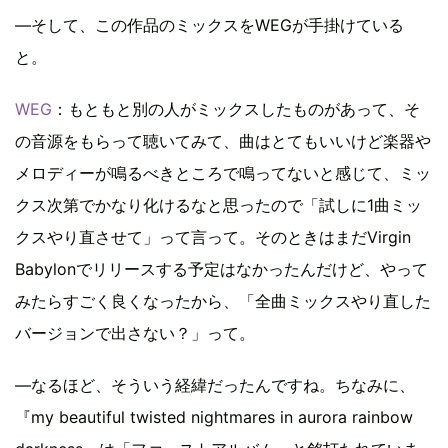
―そして、この作品のミックスをWEGが手掛けている
と。
WEG
：もともと別の人がミックスしたものがあって、そ
の音源をもらって聴いてみて、曲はとてもいいけど楽器や
メロディーが鳴るべきところで鳴ってないと感じて、ミッ
クス次第でかなり化けるなと思ったので「試しに1曲ミッ
クスやり直させて」って言って。そのときはまだVirgin
Babylonでリリースする予定はなかったんだけど、やって
みたらすごく良くなったから、「全曲ミックスやり直した
バージョンで出さない？」って。
―なるほど、そういう経緯だったんですね。ちなみに、
『my beautiful twisted nightmares in aurora rainbow