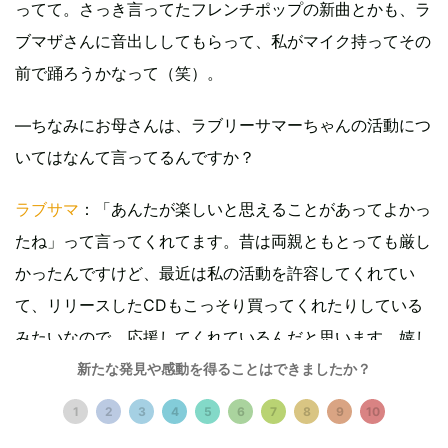
ってて。さっき言ってたフレンチポップの新曲とかも、ラ
ブマザさんに音出ししてもらって、私がマイク持ってその
前で踊ろうかなって（笑）。
―ちなみにお母さんは、ラブリーサマーちゃんの活動につ
いてはなんて言ってるんですか？
ラブサマ
：「あんたが楽しいと思えることがあってよかっ
たね」って言ってくれてます。昔は両親ともとっても厳し
かったんですけど、最近は私の活動を許容してくれてい
て、リリースしたCDもこっそり買ってくれたりしている
みたいなので、応援してくれているんだと思います。嬉し
いですね。
新たな発見や感動を得ることはできましたか？
1
2
3
4
5
6
7
8
9
10
リリース情報