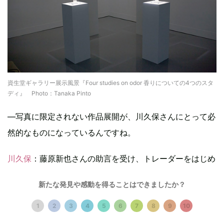
資生堂ギャラリー展示風景『Four studies on odor 香りについての4つのスタ
ディ』 Photo：Tanaka Pinto
―写真に限定されない作品展開が、川久保さんにとって必
然的なものになっているんですね。
川久保
：藤原新也さんの助言を受け、トレーダーをはじめ
て、そしてアーティストを目指していた頃は、「売れてい
新たな発見や感動を得ることはできましたか？
る作家＝いい作家」という感覚があったんです。作品の販
売だけで生活できるアーティストがプロフェッショナルだ
1
2
3
4
5
6
7
8
9
10
と定義していたんですけど、いまはむしろその反対に向か