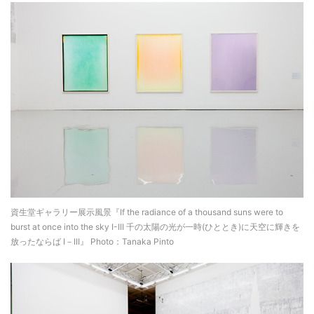
資生堂ギャラリー展示風景『If the radiance of a thousand suns were to
burst at once into the sky I-III 千の太陽の光が一時(ひととき)に天空に輝きを
放ったならば I－III』 Photo：Tanaka Pinto