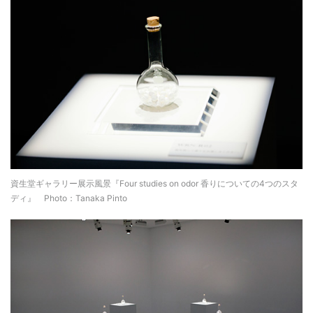
資生堂ギャラリー展示風景『Four studies on odor 香りについての4つのスタ
ディ』 Photo：Tanaka Pinto