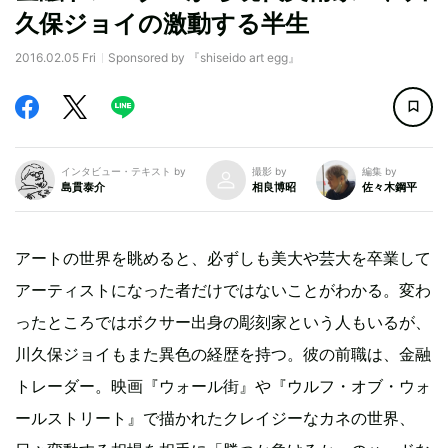
久保ジョイの激動する半生
2016.02.05 Fri
Sponsored by 『shiseido art egg』
インタビュー・テキスト by
撮影 by
編集 by
島貫泰介
相良博昭
佐々木鋼平
アートの世界を眺めると、必ずしも美大や芸大を卒業して
アーティストになった者だけではないことがわかる。変わ
ったところではボクサー出身の彫刻家という人もいるが、
川久保ジョイもまた異色の経歴を持つ。彼の前職は、金融
トレーダー。映画『ウォール街』や『ウルフ・オブ・ウォ
ールストリート』で描かれたクレイジーなカネの世界、