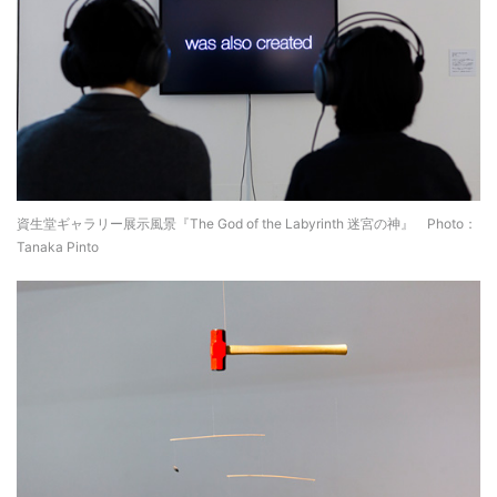
資生堂ギャラリー展示風景『The God of the Labyrinth 迷宮の神』 Photo：
Tanaka Pinto