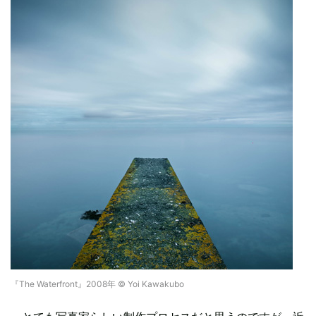
『The Waterfront』2008年 © Yoi Kawakubo