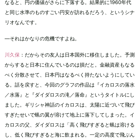
なると、円の価値がさらに下落する。結果的に1960年代
と同じ水準のものすごい円安が訪れるだろう、というシナ
リオなんです。
―それはかなりの危機ですよね。
川久保
：だからその友人は日本国外に移住しました。予測
からすると日本に住んでいるのは損だと。金融資産もなる
べく分散させて、日本円はなるべく持たないようにしてい
る。話を戻すと、今回のグラフの作品は『イカロスの落水
／水落』と『ダイダロスの滝／落命』というタイトルにし
ました。ギリシャ神話のイカロスは、太陽に近づいて飛び
すぎたせいで蝋の翼が溶けて地上に落下してしまった。イ
カロスの父、ダイダロスは「高く飛びすぎると蝋は溶ける
し、低く飛びすぎると海に飲まれる。一定の高度で飛ぶん