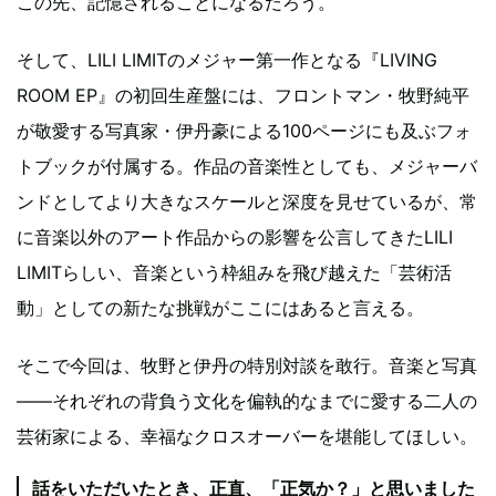
この先、記憶されることになるだろう。
そして、LILI LIMITのメジャー第一作となる『LIVING
ROOM EP』の初回生産盤には、フロントマン・牧野純平
が敬愛する写真家・伊丹豪による100ページにも及ぶフォ
トブックが付属する。作品の音楽性としても、メジャーバ
ンドとしてより大きなスケールと深度を見せているが、常
に音楽以外のアート作品からの影響を公言してきたLILI
LIMITらしい、音楽という枠組みを飛び越えた「芸術活
動」としての新たな挑戦がここにはあると言える。
そこで今回は、牧野と伊丹の特別対談を敢行。音楽と写真
――それぞれの背負う文化を偏執的なまでに愛する二人の
芸術家による、幸福なクロスオーバーを堪能してほしい。
話をいただいたとき、正直、「正気か？」と思いました