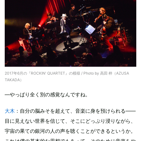
2017年6月の『ROCKIN' QUARTET』の模様 / Photo by 高田 梓（AZUSA
TAKADA）
—やっぱり全く別の感覚なんですね。
大木
：自分の脳みそを超えて、音楽に身を預けられる――
目に見えない世界を信じて、そこにどっぷり浸りながら、
宇宙の果ての銀河の人の声を聴くことができるというか。