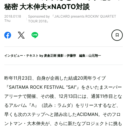
秘密 大木伸夫×NAOTO対談
2018.01.18
Sponsored by 『JALCARD presents ROCKIN' QUARTET
Thu
TOUR 2018』
インタビュー・テキスト by
麦倉正樹
撮影：伊藤惇 編集：山元翔一
昨年11月23日、自身が企画した結成20周年ライブ
『SAITAMA ROCK FESTIVAL “SAI”』をさいたまスーパー
アリーナで開催、その後、12月13日には、通算11作目とな
るアルバム『Λ』（読み：ラムダ）をリリースするなど、
早くも次のステップへと踏み出したACIDMAN。そのフロ
ントマン・大木伸夫が、さらに新たなプロジェクトに挑も