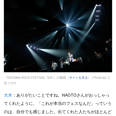
『SAITAMA ROCK FESTIVAL “SAI”』の模様（
サイトを見る
） / Photo by 三
吉ツカサ
大木
：ありがたいことですね。NAOTOさんがおっしゃっ
てくれたように、「これが本当のフェスなんだ」っていう
のは、自分でも感じました。出てくれた人たちがほとんど