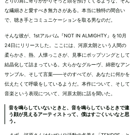
とりの肩に寄りかかりそっと頭を預けてくるような、そん
な繊細さと愛すべき無力さがある。本当に独特の間合い
で、聴き手とコミュニケーションを取る男なのだ。
そんな彼が、1stアルバム『NOT IN ALMIGHTY』を10月
24日にリリースした。ここには、河原太朗という人間の
柔らかさ、熱、人懐っこさが、見事にポップソングとして
結晶化して詰まっている。大らかなグルーヴ、綿密なアン
サンブル、そして言葉――そのすべてが、あなたに何かを
伝えたくて呼吸をしているようだ。本作について、そして
音楽という表現について、河原太朗に話を聞いた。
音を鳴らしていないときと、音を鳴らしているときで違
う顔が見えるアーティストって、僕はすごくいいなと思
う。
—まず、河原さんはなぜソロ活動の名義を「TENDRE」と