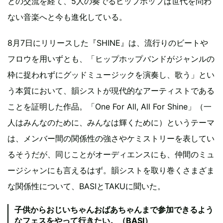
との交流を経て、5人の奏でるヒップホップは世代を問わ
ない音楽へと今も進化している。
8月7日にリリースした『SHINE』は、流行りのビートや
フロウを用いずとも、「ヒップホップバンドがジャンルの
枠に捉われずにグッドミュージックを演奏し、歌う」とい
う本質において、韻シストが現代的なアーティストである
ことを証明した作品。「One For All, All For Shine」（一
人はみんなのために、みんなは輝くために）というテーマ
は、メンバー間の関係性の強さやケミストリーを表してい
るそうだが、同じことがオーディエンスにも、仲間のミュ
ージシャンにも言えるはず。韻シストを取り巻くさまざま
な関係性について、BASIとTAKUに聞いた。
子供からおじいちゃんおばあちゃんまで参加できるよう
なフェスをやって行きたい。（BASI）