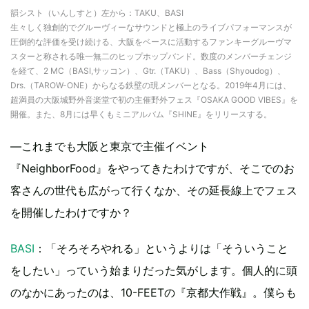
韻シスト（いんしすと）左から：TAKU、BASI
生々しく独創的でグルーヴィーなサウンドと極上のライブパフォーマンスが
圧倒的な評価を受け続ける、大阪をベースに活動するファンキーグルーヴマ
スターと称される唯一無二のヒップホップバンド。数度のメンバーチェンジ
を経て、2 MC（BASI,サッコン）、Gtr.（TAKU）、Bass（Shyoudog）、
Drs.（TAROW-ONE）からなる鉄壁の現メンバーとなる。2019年4月には、
超満員の大阪城野外音楽堂で初の主催野外フェス『OSAKA GOOD VIBES』を
開催。また、8月には早くもミニアルバム『SHINE』をリリースする。
―これまでも大阪と東京で主催イベント
『NeighborFood』をやってきたわけですが、そこでのお
客さんの世代も広がって行くなか、その延長線上でフェス
を開催したわけですか？
BASI
：「そろそろやれる」というよりは「そういうこと
をしたい」っていう始まりだった気がします。個人的に頭
のなかにあったのは、10-FEETの『京都大作戦』。僕らも