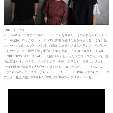
jizue（じずー）
2006年結成。これまで6枚のフルアルバムを発表し、そのどれもがロングセ
ラーを記録。ロックや、ハードコアに影響を受けた魂を揺さぶるような力強
さ、ジャズの持つスウィング感、叙情的な旋律が絶妙なバランスで混ざり合
ったサウンドで、地元京都を中心に人気を高め、『FUJI ROCK FESTIVAL』
『GREENROOM FESTIVAL』『朝霧JAM』といった大型フェスにも出演。国
内に留まらず、カナダ、インドネシア、中国、台湾など、海外にも進出し、
その圧倒的な演奏力で高い評価を得ている。2017年10月、ミニアルバム
『grassroots』でビクターよりメジャーデビュー。2019年12月25日に、『TV
アニメ「星合の空」ORIGINAL SOUNDTRACK』をリリースする。