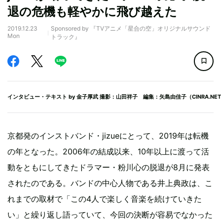
退の危機も軽やかに飛び越えた
2019.12.23
Sponsored by 『TVアニメ「星合の空」オリジナルサウンド
Mon
トラック』
インタビュー・テキスト by
金子厚武
撮影：山田祥子 編集：矢島由佳子（CINRA.NE
京都発のインストバンド・jizueにとって、2019年は転機
の年となった。2006年の結成以来、10年以上に渡って活
動をともにしてきたドラマー・粉川心の脱退が8月に発表
されたのである。バンドの中心人物である井上典政は、こ
れまでの取材で「この4人で楽しく音楽を続けていきた
い」と繰り返し語っていて、今回の決断が容易でなかった