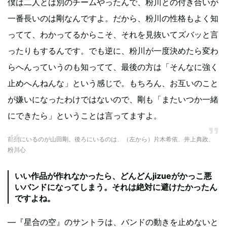
僕は二人とは別のチームやったんで、粉川との付き合いが
一番長いのは剛なんですよ。だから、粉川の性格もよく知
ってて、わかってるからこそ、それを見抜いてズバッと言
ったりもするんです。でも逆に、粉川が一度決めたら変わ
らへんっていうのも知ってて、最後の方は「そんなに強く
止めへんねんな」という感じで。もちろん、お互いのこと
が嫌いになったわけではないので、剛も「またいつか一緒
にできたら」ということは言ってますよ。
前列にいるのが山田剛。後ろにいるのは、（左から）片木希依、井上典政、
粉川心
いい作品が作れなかったら、どんどんjizueがかっこ悪
いバンドになってしまう。それは絶対に避けたかったん
ですよね。
―『星合の空』のサントラは、バンドの動きを止めないと