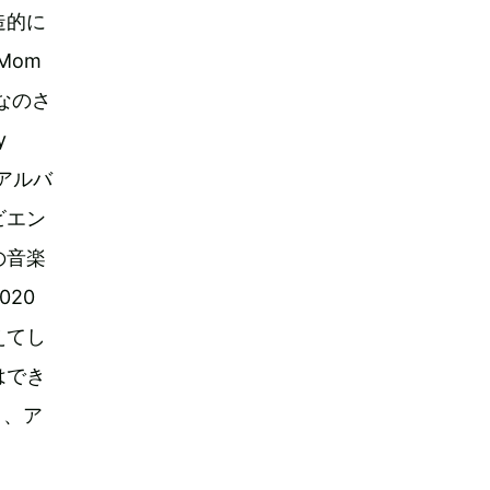
造的に
Mom
なのさ
y
のアルバ
ビエン
の音楽
20
えてし
はでき
と、ア