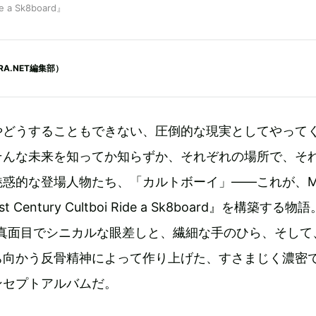
de a Sk8board』
A.NET編集部）
やどうすることもできない、圧倒的な現実としてやって
そんな未来を知ってか知らずか、それぞれの場所で、そ
魅惑的な登場人物たち、「カルトボーイ」――これが、M
 Century Cultboi Ride a Sk8board』を構築する物
生真面目でシニカルな眼差しと、繊細な手のひら、そして
ち向かう反骨精神によって作り上げた、すさまじく濃密
ンセプトアルバムだ。