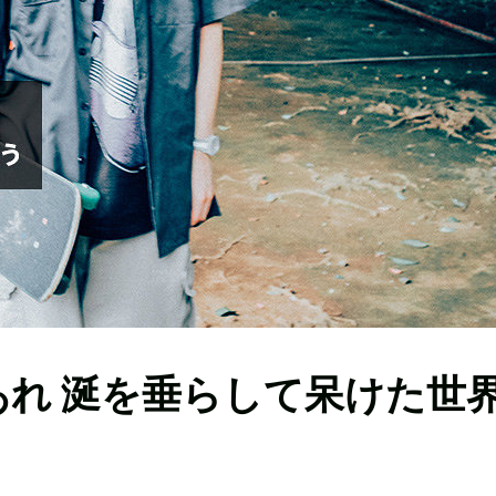
あれ 涎を垂らして呆けた世