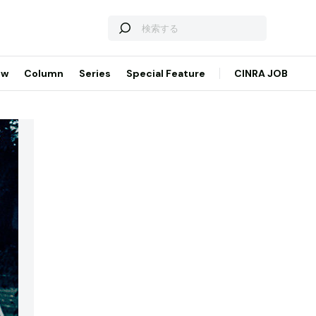
ew
Column
Series
Special Feature
CINRA JOB