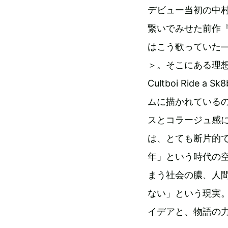
デビュー当初の中
繋いでみせた前作『De
はこう歌っていた
＞。そこにある理想と
Cultboi Rid
ムに描かれている
スとコラージュ感
は、とても断片的で
年」という時代の
まう社会の膿、人
ない」という現実。
イデアと、物語の