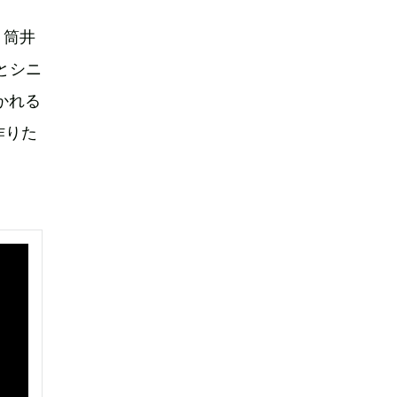
、筒井
とシニ
かれる
作りた