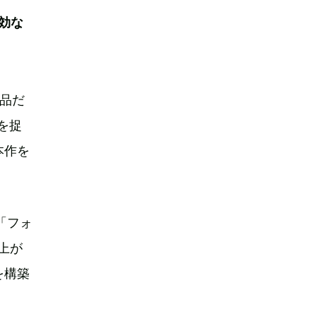
効な
作品だ
を捉
本作を
「フォ
上が
を構築