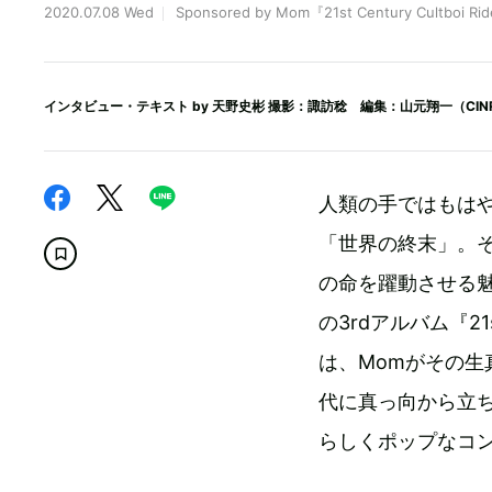
2020.07.08 Wed
Sponsored by Mom『21st Century Cultboi Ri
インタビュー・テキスト by
天野史彬
撮影：諏訪稔 編集：山元翔一（CINR
人類の手ではもは
「世界の終末」。
の命を躍動させる
の3rdアルバム『21st
は、Momがその
代に真っ向から立
らしくポップなコ