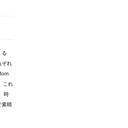
くる
れぞれ
om
語。これ
、時
で素晴