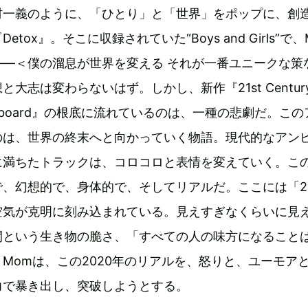
村一義のように、「ひとり」と「世界」をポップに、創
tox』。そこに収録されていた“Boys and Girls”で、
――＜僕の溜息が世界を変える それが一番ユニークな策
大志は変わらないはず。しかし、新作『21st Centur
e a Sk8board』の根底に流れているのは、一種の悲劇だ。こ
のは、世界の終末へと向かっていく物語。現代的なアン
に満ちたトラックは、コロコロと表情を変えていく。こ
、幻想的で、身体的で、そしてリアルだ。ここには「20
空気が克明に刻み込まれている。見えすぎなくらいに見
間という生き物の脆さ、「すべての人の味方になること
Momは、この2020年のリアルを、怒りと、ユーモア
力で暴き出し、突破しようとする。