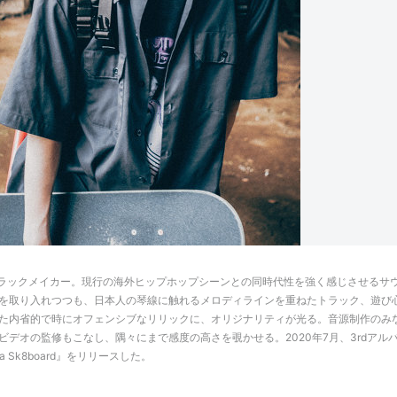
 トラックメイカー。現行の海外ヒップホップシーンとの同時代性を強く感じさせるサ
を取り入れつつも、日本人の琴線に触れるメロディラインを重ねたトラック、遊び
た内省的で時にオフェンシブなリリックに、オリジナリティが光る。音源制作のみ
デオの監修もこなし、隅々にまで感度の高さを覗かせる。2020年7月、3rdアル
Ride a Sk8board』をリリースした。