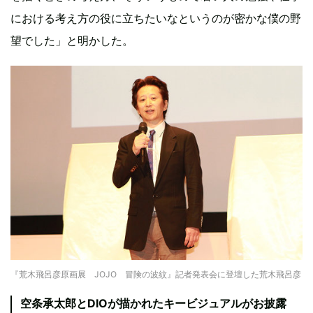
における考え方の役に立ちたいなというのが密かな僕の野
望でした」と明かした。
『荒木飛呂彦原画展 JOJO 冒険の波紋』記者発表会に登壇した荒木飛呂彦
空条承太郎とDIOが描かれたキービジュアルがお披露