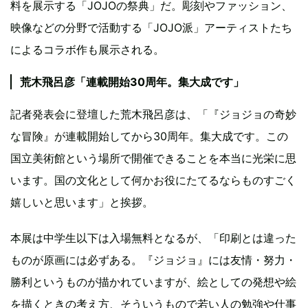
料を展示する「JOJOの祭典」だ。彫刻やファッション、
映像などの分野で活動する「JOJO派」アーティストたち
によるコラボ作も展示される。
荒木飛呂彦「連載開始30周年。集大成です」
記者発表会に登壇した荒木飛呂彦は、「『ジョジョの奇妙
な冒険』が連載開始してから30周年。集大成です。この
国立美術館という場所で開催できることを本当に光栄に思
います。国の文化として何かお役にたてるならものすごく
嬉しいと思います」と挨拶。
本展は中学生以下は入場無料となるが、「印刷とは違った
ものが原画には必ずある。『ジョジョ』には友情・努力・
勝利というものが描かれていますが、絵としての発想や絵
を描くときの考え方、そういうもので若い人の勉強や仕事