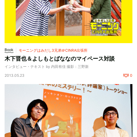
Book
モーニングはみだし3兄弟＠CINRA出張所
木下晋也＆よしもとばななのマイペース対談
インタビュー・テキスト by 内田有佳 撮影：三野新
2013.05.23
0