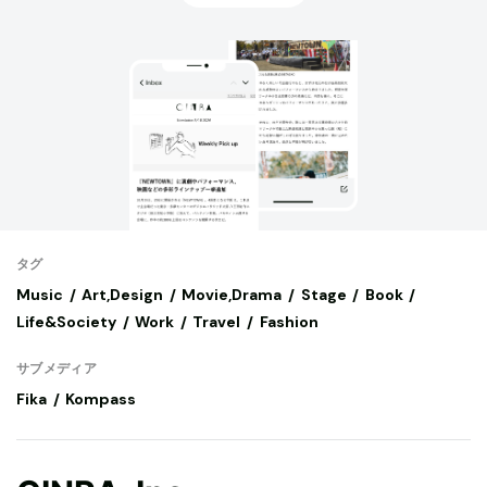
タグ
Music
Art,Design
Movie,Drama
Stage
Book
Life&Society
Work
Travel
Fashion
サブメディア
Fika
Kompass