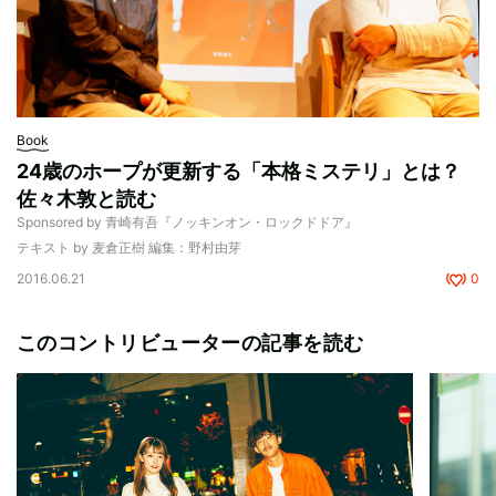
Book
24歳のホープが更新する「本格ミステリ」とは？
佐々木敦と読む
Sponsored by 青崎有吾『ノッキンオン・ロックドドア』
テキスト by 麦倉正樹 編集：野村由芽
2016.06.21
0
このコントリビューターの記事を読む