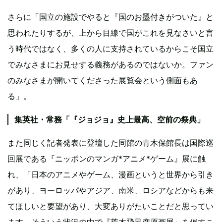
さらに「国立の施設でやると『国のお墨付きがついた』と
思われたりするが、上から目線で国がこれを見なさいと言
う時代ではなく、多くの人に支持されているからこそ国立
でみなさまにお見せする義務があるのではないか。ファン
のみなさまが開いてくださった展覧会という側面もあ
る」。
集英社・常務「『ジョジョ』史上最高、空前の祭典」
また同じく記者発表に登壇した同館の青木保館長は国際巡
回展である『ニッポンのマンガ*アニメ*ゲーム』展に触
れ、「日本のアニメやゲーム、漫画というと世界から引き
があり、ヨーロッパやアジア、南米、ロシアなどからも来
てほしいと要望があり、大変ありがたいことだと思ってい
ます。そういう状況の中で『荒木飛呂彦原画展』を催すこ