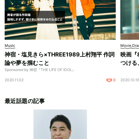
Music
Movie,Dr
神宿・塩見きら×THREE1989上村翔平 作詞
映画『
論や夢を掴むこと
つける
Sponsored by 神宿『THE LIFE OF IDOL』
2020.11.02
0
2020.10.1
最近話題の記事