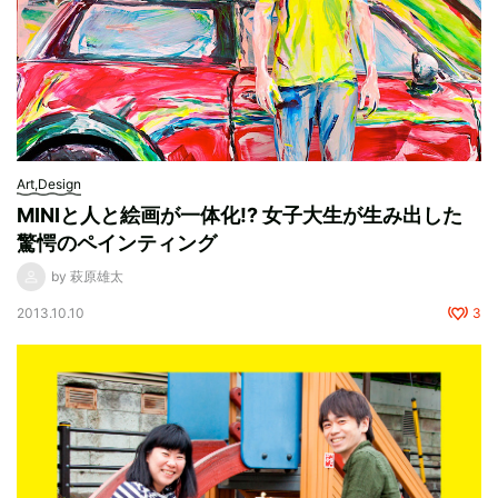
Art,Design
MINIと人と絵画が一体化!? 女子大生が生み出した
驚愕のペインティング
by 萩原雄太
2013.10.10
3