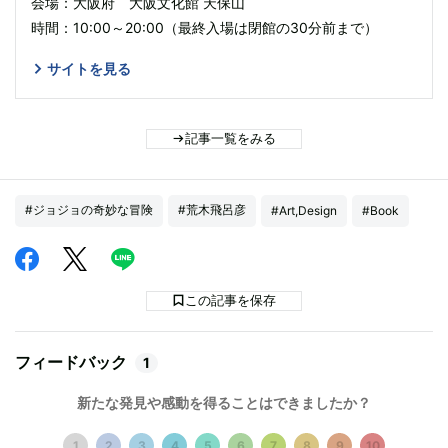
会場：大阪府 大阪文化館 天保山
時間：10:00～20:00（最終入場は閉館の30分前まで）
サイトを見る
記事一覧をみる
#ジョジョの奇妙な冒険
#荒木飛呂彦
#Art,Design
#Book
この記事を保存
フィードバック
1
新たな発見や感動を得ることはできましたか？
1
2
3
4
5
6
7
8
9
10