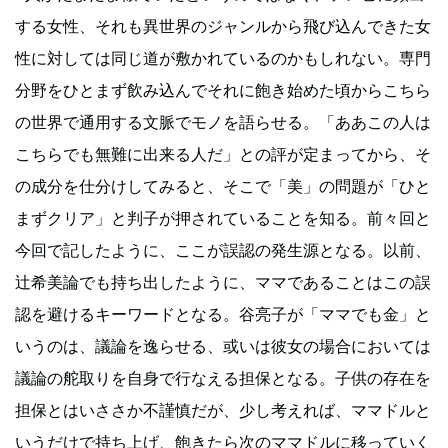
する女性、それも異世界のジャンルから飛び込んできた女
性に対しては同じ道が敷かれているのかもしれない。専門
分野をひとまず飲み込んでそれに飽き始めた頃からこちら
の世界で通用する文脈でモノを語らせる。「ああこの人は
こちらでも無難に出来る人だ」との評が定まってから、そ
の成分を仕分けしてみると、そこで「美」の問題が「ひと
まずクリア」と判子が押されていることを知る。前々回と
今回で記したように、ここが誤認の発生源となる。以前、
辻希美論でも持ち出したように、ママであることはこの誤
認を避けるキーワードとなる。谷亮子が「ママでも金」と
いうのは、議論を逸らせる、或いは彼女の場合においては
議論の舵取りを自身で行なえる担保となる。子供の存在を
担保とはいささか不謹慎だが、少し考えれば、ママドルと
いうだけで持ち上げ、飽きたら次のママドルに移っていく