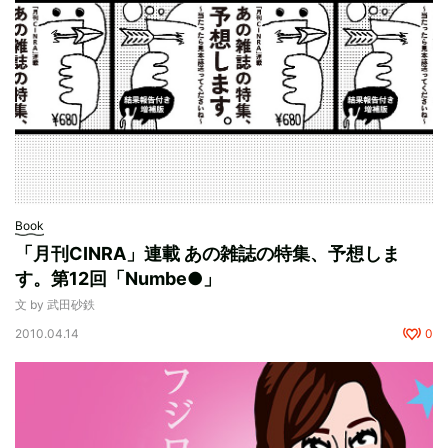
Book
「月刊CINRA」連載 あの雑誌の特集、予想しま
す。第12回「Numbe●」
文 by 武田砂鉄
2010.04.14
0