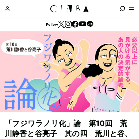
Follow
「フジワラノリ化」論 第10回 荒
川静香と谷亮子 其の四 荒川と谷、