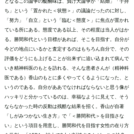
となるこの論争の醍醐味は、負け犬論争が「結婚」「子持
ち」という「置かれた＜状態＞」の議論だったのに対し、
「努力」「自立」という「臨む＜態度＞」に焦点が置かれ
ている所にある。態度である以上、その程度は当人がはか
る。勝間和代という目標があれば、そこを目指す。自分が
今どの地点にいるかと査定するのはもちろん自分で、その
評価をどうにも上げることが出来ずに追い込まれて病んで
いき精神科医のもとを訪れる、そんな患者さんが（精神科
医である）香山のもとに多くやってくるようになった、と
いうのである。自分がああでなければならないと思う像が
ハッキリと分かっているのは、幸福なように見えて、そう
ならなかった時の反動は残酷な結果を招く。香山が自著
「しがみつかない生き方」で「＜勝間和代＞を目指さな
い」という項目を用意し、勝間和代を目指す女性の在り方