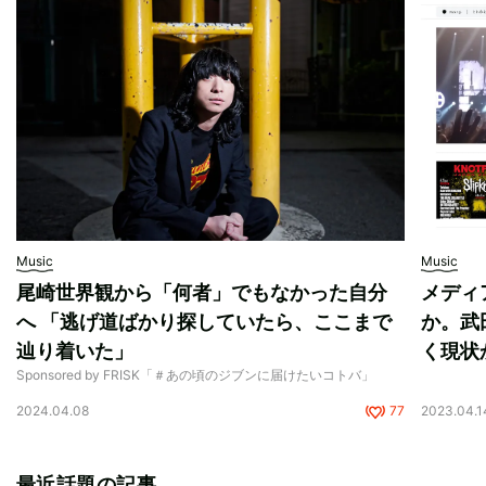
Music
Music
尾崎世界観から「何者」でもなかった自分
メディ
へ 「逃げ道ばかり探していたら、ここまで
か。武
辿り着いた」
く現状
Sponsored by FRISK「＃あの頃のジブンに届けたいコトバ」
2024.04.08
77
2023.04.1
最近話題の記事