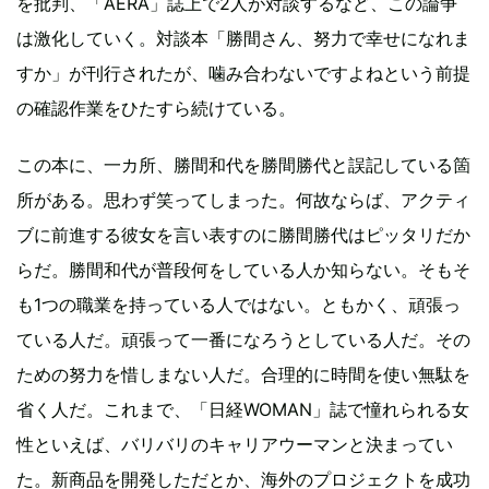
を批判、「AERA」誌上で2人が対談するなど、この論争
は激化していく。対談本「勝間さん、努力で幸せになれま
すか」が刊行されたが、噛み合わないですよねという前提
の確認作業をひたすら続けている。
この本に、一カ所、勝間和代を勝間勝代と誤記している箇
所がある。思わず笑ってしまった。何故ならば、アクティ
ブに前進する彼女を言い表すのに勝間勝代はピッタリだか
らだ。勝間和代が普段何をしている人か知らない。そもそ
も1つの職業を持っている人ではない。ともかく、頑張っ
ている人だ。頑張って一番になろうとしている人だ。その
ための努力を惜しまない人だ。合理的に時間を使い無駄を
省く人だ。これまで、「日経WOMAN」誌で憧れられる女
性といえば、バリバリのキャリアウーマンと決まってい
た。新商品を開発しただとか、海外のプロジェクトを成功