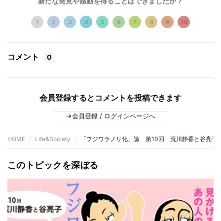
新たな発見や感動を得ることはできましたか？
1
2
3
4
5
6
7
8
9
10
コメント
0
会員登録するとコメントを投稿できます
会員登録 / ログインページへ
HOME
Life&Society
「フジワラノリ化」論 第10回 荒川静香と谷亮子
このトピックを深ぼる