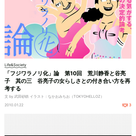
Life&Society
「フジワラノリ化」論 第10回 荒川静香と谷亮
子 其の三 谷亮子の女らしさとの付き合い方を再
考する
文 by 武田砂鉄 イラスト：なかおみちお（TOKYOHELLOZ）
2010.01.22
3