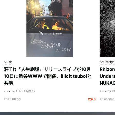
Music
Art,Design
荘子it『人生劇場』リリースライブが10月
Rhizo
10日に渋谷WWWで開催。illicit tsuboiと
Unde
共演
NUK
by CINRA編集部
by 
2026.08.06
0
2026.08.0