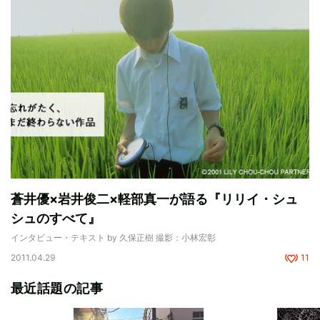
蒼井優×岩井俊二×軽部真一が語る『リリイ・シュ
シュのすべて』
インタビュー・テキスト by 久保正樹 撮影：小林宏彰
2011.04.29
11
最近話題の記事