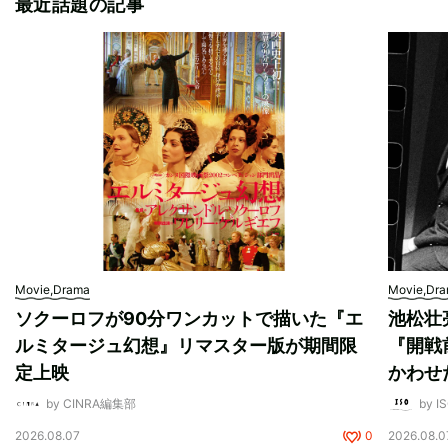
最近話題の記事
Movie,Drama
Movie,Dr
ソクーロフが90分ワンカットで描いた『エ
池松壮
ルミタージュ幻想』リマスター版が期間限
『開戦
定上映
かわせ
by CINRA編集部
by I
2026.08.07
0
2026.08.0