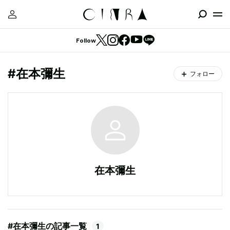
Follow
#在本彌生
フォロー
在本彌生
#在本彌生の記事一覧
1