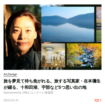
Art,Design
旅を夢見て待ち焦がれる。旅する写真家・在本彌生
が綴る、十和田湖、宇部など5つ思い出の地
Sponsored by UBEビエンナーレ推進課
2022.03.31
2