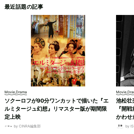
最近話題の記事
Movie,Drama
Movie,Dr
ソクーロフが90分ワンカットで描いた『エ
池松壮
ルミタージュ幻想』リマスター版が期間限
『開戦
定上映
かわせ
by CINRA編集部
by I