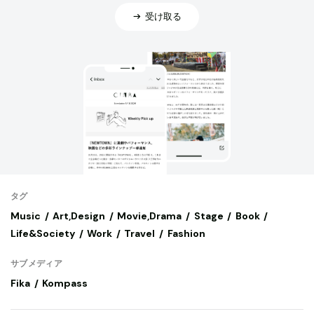
受け取る
タグ
Music
Art,Design
Movie,Drama
Stage
Book
Life&Society
Work
Travel
Fashion
サブメディア
Fika
Kompass