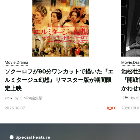
Movie,Drama
Movie,Dr
ソクーロフが90分ワンカットで描いた『エ
池松壮
ルミタージュ幻想』リマスター版が期間限
『開戦
定上映
かわせ
by CINRA編集部
by I
2026.08.07
0
2026.08.0
Special Feature