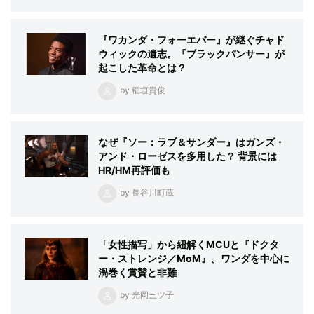
『ワカンダ・フォーエバー』が継ぐチャド
ウィックの遺志。『ブラックパンサー』が
起こした革命とは？
by 稲垣貴俊
なぜ『ソー：ラブ＆サンダー』はガンズ・
アンド・ローゼスを多用した？ 背景には
HR/HM再評価も
by 長谷川町蔵
「女性描写」から紐解くMCUと『ドクタ
ー・ストレンジ／MoM』。ワンダを中心に
渦巻く賞賛と非難
by 光岡三ツ子