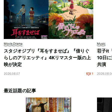
Movie,Drama
Music
スタジオジブリ『耳をすませば』『借りぐ
荘子i
らしのアリエッティ』4Kリマスター版の上
10日に
映が決定
共演
2026.08.07
1
2026.08.0
最近話題の記事