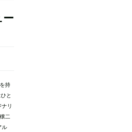
ュー
を持
はひと
ジナリ
島穣二
アル