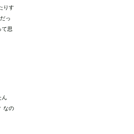
たりす
のだっ
って思
たん
 なの
。