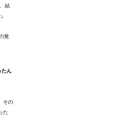
、結
z』
の覚
！
ったん
、その
った