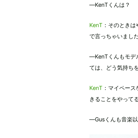
―KenTくんは？
KenT
：そのときは
で言っちゃいまし
―KenTくんもモ
ては、どう気持ち
KenT
：マイペース
きることをやって
―Gusくんも音楽