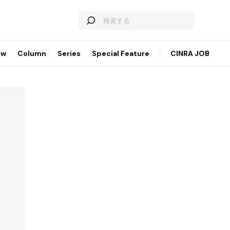
ew
Column
Series
Special Feature
CINRA JOB