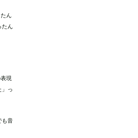
ったん
ったん
の表現
た」っ
でも音