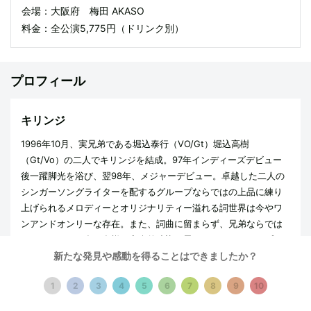
会場：大阪府 梅田 AKASO
料金：全公演5,775円（ドリンク別）
プロフィール
キリンジ
1996年10月、実兄弟である堀込泰行（VO/Gt）堀込高樹
（Gt/Vo）の二人でキリンジを結成。97年インディーズデビュー
後一躍脚光を浴び、翌98年、メジャーデビュー。卓越した二人の
シンガーソングライターを配するグループならではの上品に練り
上げられるメロディーとオリジナリティー溢れる詞世界は今やワ
ンアンドオンリーな存在。また、詞曲に留まらず、兄弟ならでは
のハーモニーと多種多様な音楽的造詣を思わせるサウンド・プロ
新たな発見や感動を得ることはできましたか？
ダクションは多くの音楽ファンを魅了し続けている。藤井隆、
SMAP、松たか子、坂本真綾など多くのアーティストへの楽曲提供
1
2
3
4
5
6
7
8
9
10
も多数。昨年、2010年9月1日、通算8枚目のオリジナルアルバム
『BUOYANCY』を発売。その後年を跨いで行われたキリンジ史上