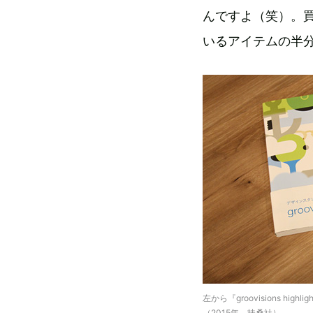
んですよ（笑）。
いるアイテムの半
左から『groovisions hig
（2015年、扶桑社）