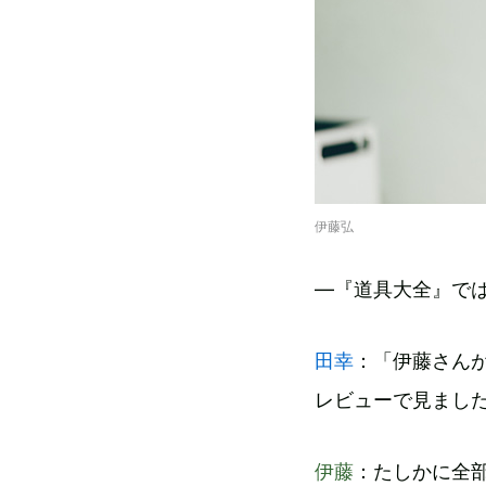
伊藤弘
―『道具大全』で
田幸
：「伊藤さん
レビューで見まし
伊藤
：たしかに全