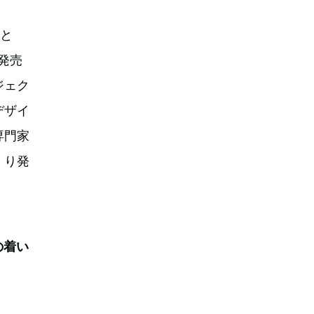
性と
を発売
ロジェク
デザイ
専門家
くり発
の着い