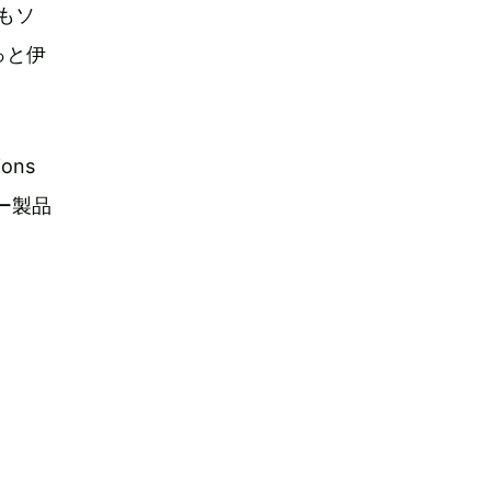
にもソ
っと伊
ons
ー製品