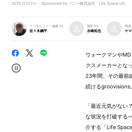
2015.11.13 Fri
Sponsored by ソニー株式会社「Life Space UX」
インタビュー・編集 by
撮影 by
構成 
佐々木鋼平
永峰拓也
ヤマ
ウォークマンやM
クスメーカーとな
23年間、その最
続けるgroovis
「最近元気がない
な状況を打破する
介する「Life S