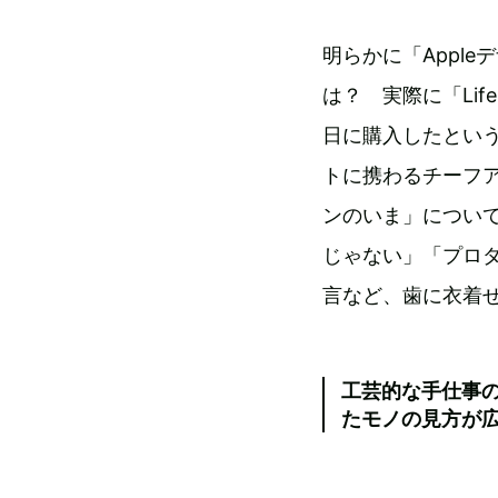
明らかに「Appl
は？ 実際に「Lif
日に購入したというgr
トに携わるチーフ
ンのいま」につい
じゃない」「プロ
言など、歯に衣着
工芸的な手仕事
たモノの見方が