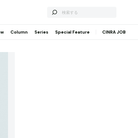
ew
Column
Series
Special Feature
CINRA JOB