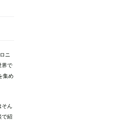
ロニ
世界で
を集め
はそん
談で紹