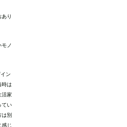
おあり
いモノ
。
ザイン
当時は
生活家
ってい
方は別
に感じ