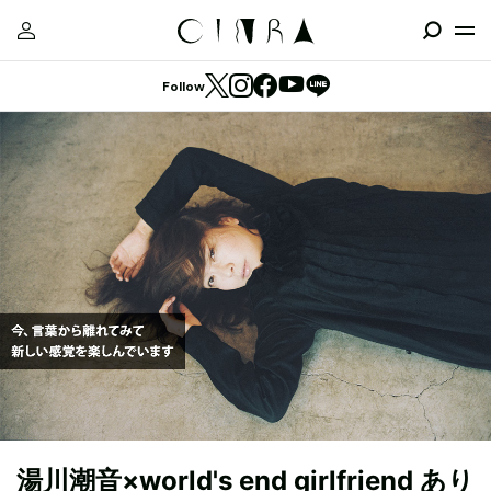
Follow
湯川潮音×world's end girlfriend あり