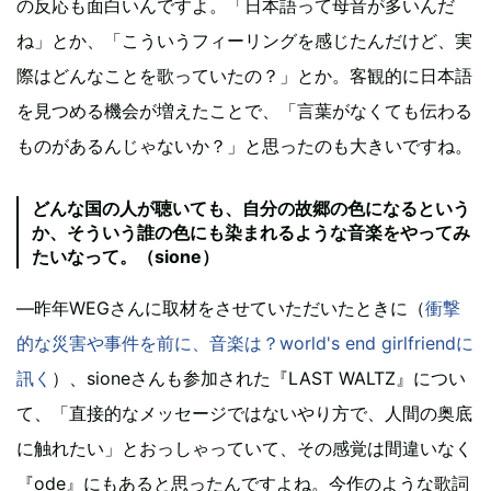
の反応も面白いんですよ。「日本語って母音が多いんだ
ね」とか、「こういうフィーリングを感じたんだけど、実
際はどんなことを歌っていたの？」とか。客観的に日本語
を見つめる機会が増えたことで、「言葉がなくても伝わる
ものがあるんじゃないか？」と思ったのも大きいですね。
どんな国の人が聴いても、自分の故郷の色になるという
か、そういう誰の色にも染まれるような音楽をやってみ
たいなって。（sione）
―昨年WEGさんに取材をさせていただいたときに（
衝撃
的な災害や事件を前に、音楽は？world's end girlfriendに
訊く
）、sioneさんも参加された『LAST WALTZ』につい
て、「直接的なメッセージではないやり方で、人間の奥底
に触れたい」とおっしゃっていて、その感覚は間違いなく
『ode』にもあると思ったんですよね。今作のような歌詞