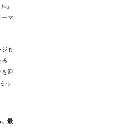
シル』
テーマ
レンジも
ある
りを迎
らっ
ら、最