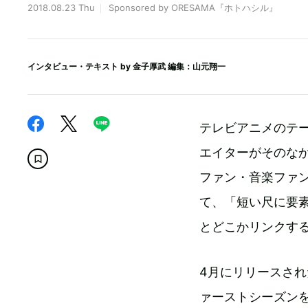
2018.08.23 Thu
Sponsored by ORESAMA『ホトハシル』
インタビュー・テキスト by
金子厚武
編集：山元翔一
テレビアニメのテ
エイターがそのな
ファン・音楽ファ
て、「短い尺に要
とどこかリンクす
4月にリリースされた
ァーストシーズンを