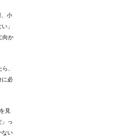
際、小
ない」
に向か
たら、
分に必
曲を見
だ」っ
かない