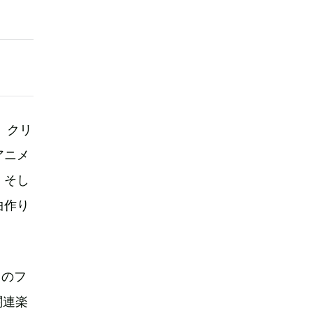
、クリ
アニメ
。そし
曲作り
らのフ
関連楽