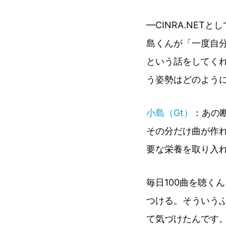
—CINRA.NE
島くんが「一度自
という話をしてくれ
う姿勢はどのよう
小島（Gt）
：あの
その分だけ曲が作
要な栄養を取り入
毎日100曲を聴く
つける。そういう
て気づけたんです