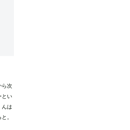
から次
ーとい
くんは
ると。