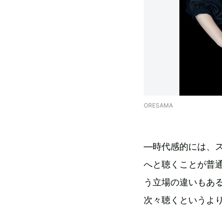
ORESAMA
—時代感的には、
へと聴くことが普
う立場の違いもあ
次々聴くというよ