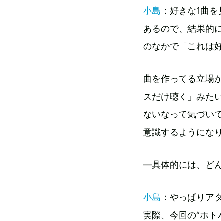
小島
：好きな1曲
あるので、結果的
のなかで「これは
曲を作ってる立場か
スだけ聴く」みた
ないなって気づい
意識するようにな
—具体的には、ど
小島
：やっぱりア
実際、今回の“ホト