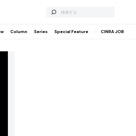
ew
Column
Series
Special Feature
CINRA JOB