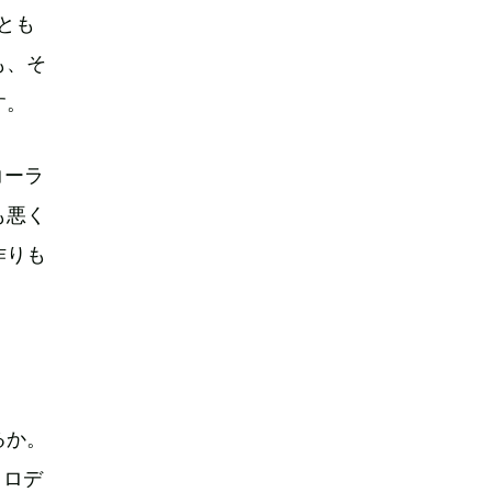
とも
も、そ
す。
コーラ
も悪く
作りも
るか。
メロデ