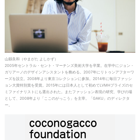
山縣良和（やまがた よしかず）
2005年セントラル・セント・マーチンズ美術大学を卒業。在学中にジョン・
ガリアーノのデザインアシスタントを務める。2007年にリトゥンアフターワ
ーズを設立。2008年より東京コレクションに参加。2014年に毎日ファッシ
ョン大賞特別賞を受賞。2015年には日本人として初めてLVMHプライズのセ
ミファイナリストにも選出された。またファッション表現の研究、学びの場
として、2008年より「ここのがっこう」を主宰。「GAKU」のディレクタ
ー。