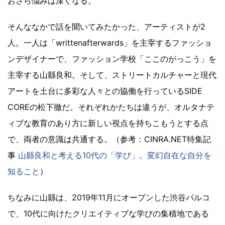
おさら悩みは深くなる。
そんななかで話を聞いてみたかった、アーティストが2
人。一人は「writtenafterwards」を主宰するファッショ
ンデザイナーで、ファッション学校「ここのがっこう」を
主宰する山縣良和。そして、ストリートカルチャーと現代
アートを土台に多彩な人々との協働を行っているSIDE
COREの松下徹だ。それぞれかたちは違うが、オルタナテ
ィブな教育のあり方に新しい視点を持ちこもうとする点
で、両者の意識は共通する。（参考：CINRA.NET特集記
事
山縣良和と考える10代の「学び」。変幻自在な自分を
知ること
）
ちなみに山縣は、2019年11月にオープンした渋谷パルコ
で、10代に向けたクリエイティブな学びの集積地である