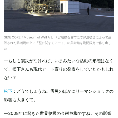
SIDE CORE『Museum of Wall Art』 / 宮城県石巻市にて津波被災によって建
設された防潮堤の上に「壁に関するアート」の美術館を期間限定で作り出し
た
―もしも震災がなければ、いまみたいな活動の形態はなく
て、松下さんも現代アート寄りの発表をしていたかもしれ
ない？
松下
：どうでしょうね。震災のほかにリーマンショックの
影響も大きくて。
―2008年に起きた世界規模の金融危機ですね。その影響