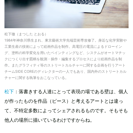
松下徹（まつした とおる）
1984年神奈川県生まれ、東京藝術大学先端芸術専攻修了。身近な化学実験や
工業生産の技術によって絵画作品を制作。高電圧の電流によるドローイン
グ、塗料の科学変化を用いたペインティングなど、システムがオートマチッ
クにつくり出す図柄を観測・操作・編集するプロセスにより絵画作品を制
作。またグラフィティ等のストリートカルチャーに関する企画を行うアート
チームSIDE COREのディレクターの一人でもあり、国内外のストリートカル
チャーに関する執筆をおこなっている。
松下
：落書きする人達にとって表現の場である壁は、個人
が作ったものを作品（ピース）と考えるアートとは違っ
て、不特定多数によってシェアされるものです。そもそも
他人の場所に描いているわけですからね。