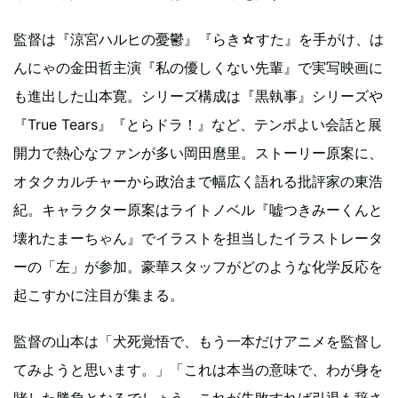
監督は『涼宮ハルヒの憂鬱』『らき☆すた』を手がけ、は
んにゃの金田哲主演『私の優しくない先輩』で実写映画に
も進出した山本寛。シリーズ構成は『黒執事』シリーズや
『True Tears』『とらドラ！』など、テンポよい会話と展
開力で熱心なファンが多い岡田麿里。ストーリー原案に、
オタクカルチャーから政治まで幅広く語れる批評家の東浩
紀。キャラクター原案はライトノベル『嘘つきみーくんと
壊れたまーちゃん』でイラストを担当したイラストレータ
ーの「左」が参加。豪華スタッフがどのような化学反応を
起こすかに注目が集まる。
監督の山本は「犬死覚悟で、もう一本だけアニメを監督し
てみようと思います。」「これは本当の意味で、わが身を