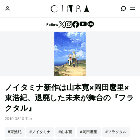
Follow
ノイタミナ新作は山本寛×岡田麿里×
東浩紀、退廃した未来が舞台の『フラ
クタル』
2010.08.10 Tue
#東浩紀
#ノイタミナ
#山本寛
#岡田麿里
#フラクタル