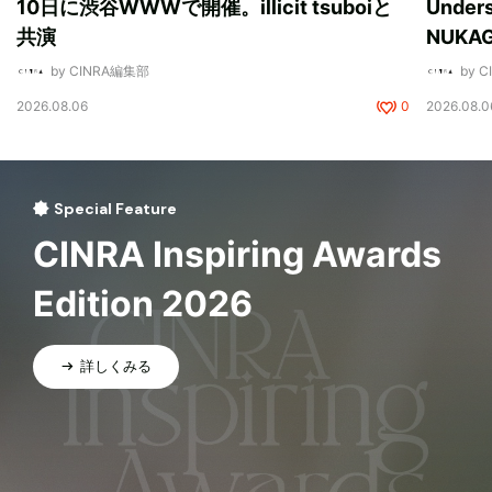
10日に渋谷WWWで開催。illicit tsuboiと
Unde
共演
NUK
by CINRA編集部
by 
2026.08.06
0
2026.08.0
Special Feature
CINRA Inspiring Awards
Edition 2026
詳しくみる