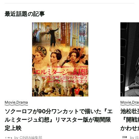
最近話題の記事
Movie,Drama
Movie,Dr
ソクーロフが90分ワンカットで描いた『エ
池松壮
ルミタージュ幻想』リマスター版が期間限
『開戦
定上映
かわせ
by CINRA編集部
by I