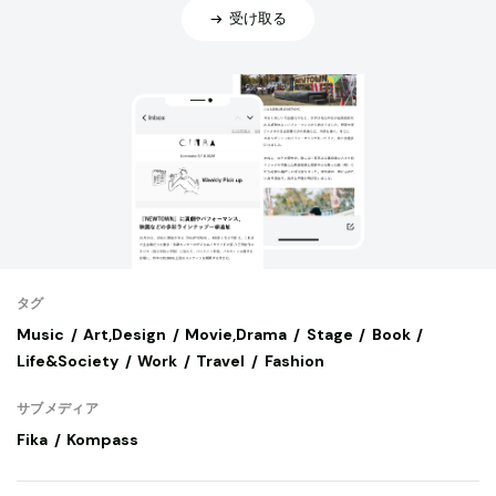
受け取る
タグ
Music
Art,Design
Movie,Drama
Stage
Book
Life&Society
Work
Travel
Fashion
サブメディア
Fika
Kompass