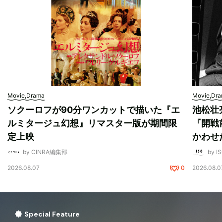
Movie,Drama
Movie,Dr
ソクーロフが90分ワンカットで描いた『エ
池松壮
ルミタージュ幻想』リマスター版が期間限
『開戦
定上映
かわせ
by CINRA編集部
by I
2026.08.07
0
2026.08.0
Special Feature