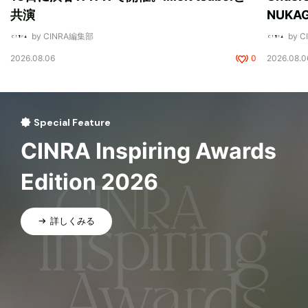
共演
NUK
by CINRA編集部
by 
2026.08.06
0
2026.08.0
Special Feature
CINRA Inspiring Awards
Edition 2026
詳しくみる