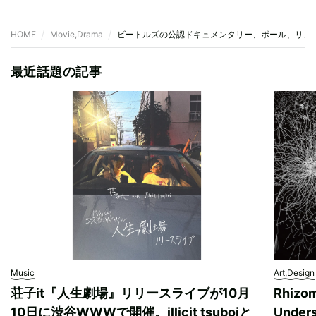
HOME
Movie,Drama
ビートルズの公認ドキュメンタリー、ポール、リン
最近話題の記事
Music
Art,Design
荘子it『人生劇場』リリースライブが10月
Rhizo
10日に渋谷WWWで開催。illicit tsuboiと
Unde