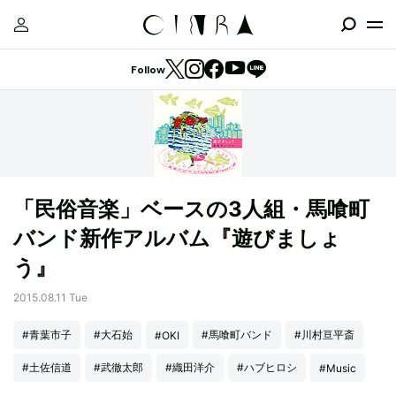
Follow
「民俗音楽」ベースの3人組・馬喰町
バンド新作アルバム『遊びましょ
う』
2015.08.11 Tue
#青葉市子
#大石始
#馬喰町バンド
#川村亘平斎
#OKI
#土佐信道
#武徹太郎
#織田洋介
#ハブヒロシ
#Music