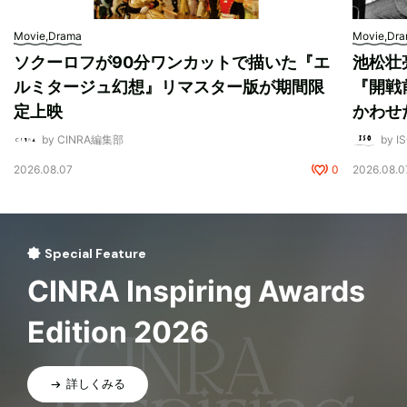
Movie,Drama
Movie,Dr
ソクーロフが90分ワンカットで描いた『エ
池松壮
ルミタージュ幻想』リマスター版が期間限
『開戦
定上映
かわせ
by CINRA編集部
by I
2026.08.07
0
2026.08.0
Special Feature
CINRA Inspiring Awards
Edition 2026
詳しくみる