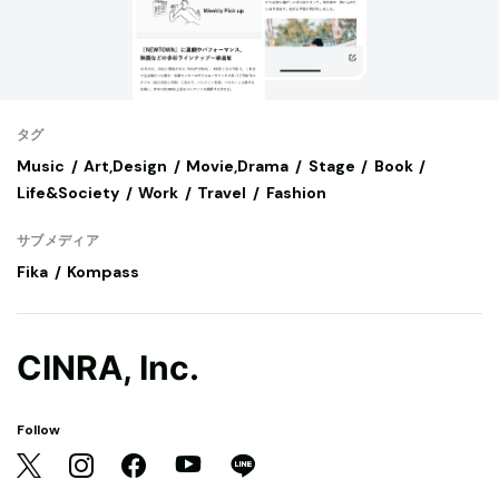
タグ
Music
Art,Design
Movie,Drama
Stage
Book
Life&Society
Work
Travel
Fashion
サブメディア
Fika
Kompass
CINRA, Inc.
Follow