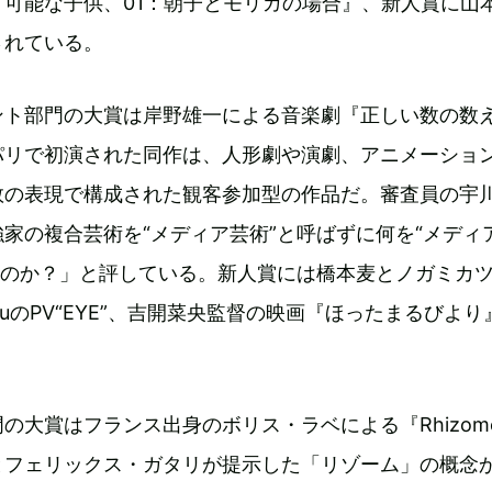
可能な子供、01：朝子とモリガの場合』、新人賞に山
されている。
ント部門の大賞は岸野雄一による音楽劇『正しい数の数
パリで初演された同作は、人形劇や演劇、アニメーショ
数の表現で構成された観客参加型の作品だ。審査員の宇
家の複合芸術を“メディア芸術”と呼ばずに何を“メディ
ぶのか？」と評している。新人賞には橋本麦とノガミカ
inouのPV“EYE”、吉開菜央監督の映画『ほったまるびよ
の大賞はフランス出身のボリス・ラベによる『Rhizom
とフェリックス・ガタリが提示した「リゾーム」の概念