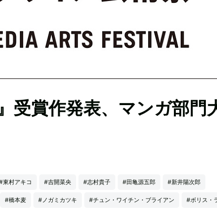
』受賞作発表、マンガ部門
#東村アキコ
#吉開菜央
#志村貴子
#田亀源五郎
#新井陽次郎
#橋本麦
#ノガミカツキ
#チュン・ワイチン・ブライアン
#ボリス・