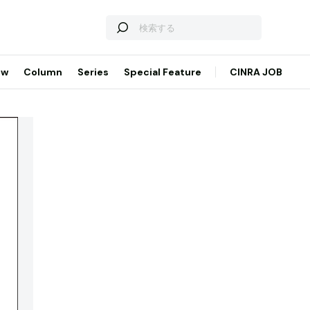
ew
Column
Series
Special Feature
CINRA JOB