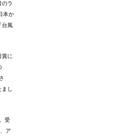
者のラ
日本か
『台風
秀賞に
の
さ
たまし
。受
品、ア