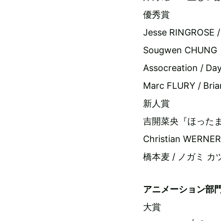
優秀賞
Jesse RINGROSE 
Sougwen CHUNG『D
Assocreation / Da
Marc FLURY / Br
新人賞
吉開菜央『ほった
Christian WERNER
橋本麦 / ノガミ カツ
アニメーション部
大賞