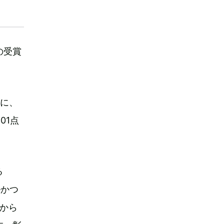
の受賞
門に、
01点
る
ルかつ
から