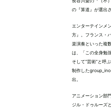
長谷川愛の『（不）
の『算道』が選出
エンターテインメ
方』。フランス・
楽演奏といった複
は、「この全身勉強
そして“芸術”と呼
制作したgroup_
出。
アニメーション部門
ジル・ドゥルーズ