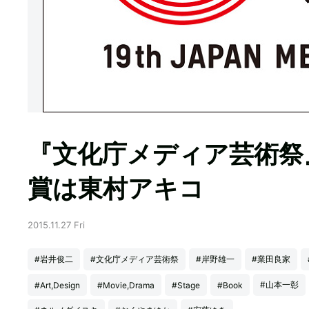
『文化庁メディア芸術祭
賞は東村アキコ
2015.11.27 Fri
#岩井俊二
#文化庁メディア芸術祭
#岸野雄一
#業田良家
#山本一彰
#Art,Design
#Movie,Drama
#Stage
#Book