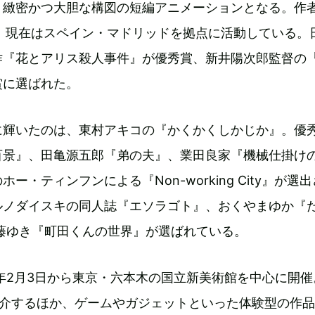
、緻密かつ大胆な構図の短編アニメーションとなる。作
れ、現在はスペイン・マドリッドを拠点に活動している。
作『花とアリス殺人事件』が優秀賞、新井陽次郎監督の
賞に選ばれた。
に輝いたのは、東村アキコの『かくかくしかじか』。優
百景』、田亀源五郎『弟の夫』、業田良家『機械仕掛け
ー・ティンフンによる『Non-working City』が選出
ルノダイスキの同人誌『エソラゴト』、おくやまゆか『
藤ゆき『町田くんの世界』が選ばれている。
6年2月3日から東京・六本木の国立新美術館を中心に開催
紹介するほか、ゲームやガジェットといった体験型の作