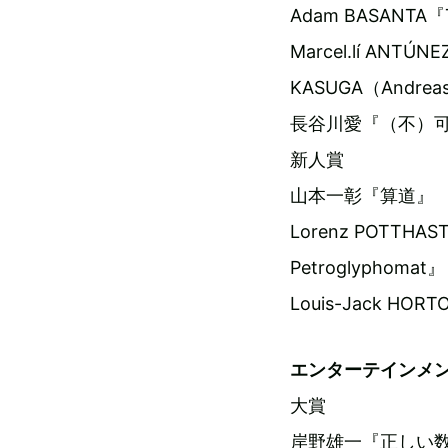
Adam BASANTA『Th
Marcel.lí ANTÚN
KASUGA（Andreas
長谷川愛『（不）可
新人賞
山本一彰『算道』
Lorenz POTTHAST『
Petroglyphomat』
Louis-Jack HORT
エンターテインメ
大賞
岸野雄一『正しい