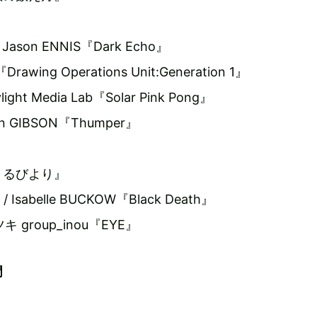
/ Jason ENNIS『Dark Echo』
rawing Operations Unit:Generation 1』
ylight Media Lab『Solar Pink Pong』
ian GIBSON『Thumper』
まるびより』
 / Isabelle BUCKOW『Black Death』
キ group_inou『EYE』
門