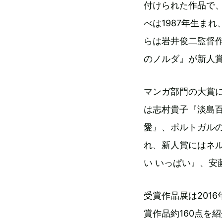
付けられた作品で
べは1987年生ま
らは岩井俊二監督
のノルダ』が新人
マンガ部門の大賞
は志村貴子『淡島
愛』、ポルトガルのホ
れ、新人賞にはネ
い いっぱい』、安
受賞作品展は201
賞作品約160点を