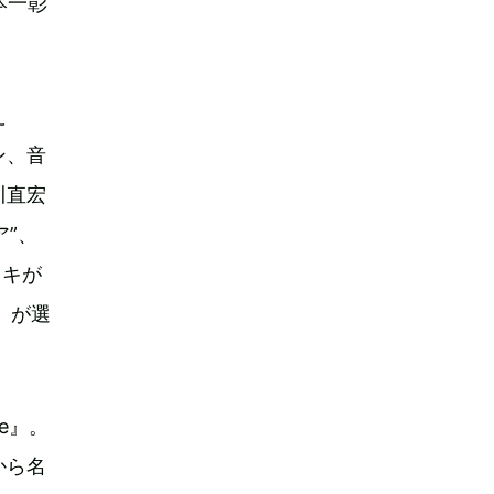
本一彰
え
ン、音
川直宏
ア”、
ツキが
り』が選
e』。
から名