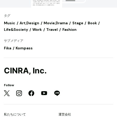
タグ
Music
Art,Design
Movie,Drama
Stage
Book
Life&Society
Work
Travel
Fashion
サブメディア
Fika
Kompass
CINRA, Inc.
Follow
私たちについて
運営会社