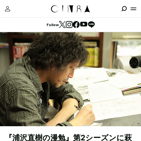
Follow
『浦沢直樹の漫勉』第2シーズンに萩