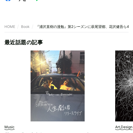
HOME
Book
『浦沢直樹の漫勉』第2シーズンに萩尾望都、花沢健吾ら4作
最近話題の記事
Music
Art,Design