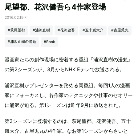
尾望都、花沢健吾ら4作家登場
2016.02.19 Fri
#萩尾望都
#浦沢直樹
#花沢健吾
#五十嵐大介
#古屋兎丸
#浦沢直樹の漫勉
#Book
漫画家たちの創作現場に密着する番組『浦沢直樹の漫勉』
の第2シーズンが、3月からNHK Eテレで放送される。
浦沢直樹がプレゼンターを務める同番組。毎回1人の漫画
家にフォーカスし、各作家のテクニックや仕事のセオリー
に浦沢が迫る。第1シーズンは昨年9月に放送された。
第2シーズンに登場するのは、萩尾望都、花沢健吾、五十
嵐大介、古屋兎丸の4作家。なお第1シーズンからさいと