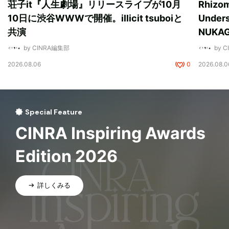
荘子it『人生劇場』リリースライブが10月
Rhizo
10日に渋谷WWWで開催。illicit tsuboiと
Unde
共演
NUK
by CINRA編集部
by 
2026.08.06
0
2026.08.0
Special Feature
CINRA Inspiring Awards
Edition 2026
詳しくみる