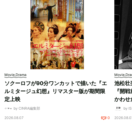
Movie,Drama
Movie,Dr
ソクーロフが90分ワンカットで描いた『エ
池松壮
ルミタージュ幻想』リマスター版が期間限
『開戦
定上映
かわせ
by CINRA編集部
by I
2026.08.07
0
2026.08.0