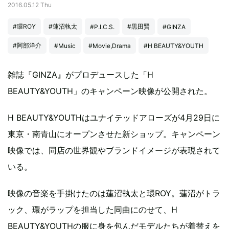
2016.05.12 Thu
#環ROY
#蓮沼執太
#黒田賢
#P.I.C.S.
#GINZA
#阿部洋介
#Music
#Movie,Drama
#H BEAUTY&YOUTH
雑誌『GINZA』がプロデュースした「H
BEAUTY&YOUTH」のキャンペーン映像が公開された。
H BEAUTY&YOUTHはユナイテッドアローズが4月29日に
東京・南青山にオープンさせた新ショップ。キャンペーン
映像では、同店の世界観やブランドイメージが表現されて
いる。
映像の音楽を手掛けたのは蓮沼執太と環ROY。蓮沼がトラ
ック、環がラップを担当した同曲にのせて、H
BEAUTY&YOUTHの服に身を包んだモデルたちが着替えを