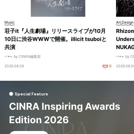
Music
Art,Design
荘子it『人生劇場』リリースライブが10月
Rhizo
10日に渋谷WWWで開催。illicit tsuboiと
Unde
共演
NUK
by CINRA編集部
by 
2026.08.06
0
2026.08.0
Special Feature
CINRA Inspiring Awards
Edition 2026