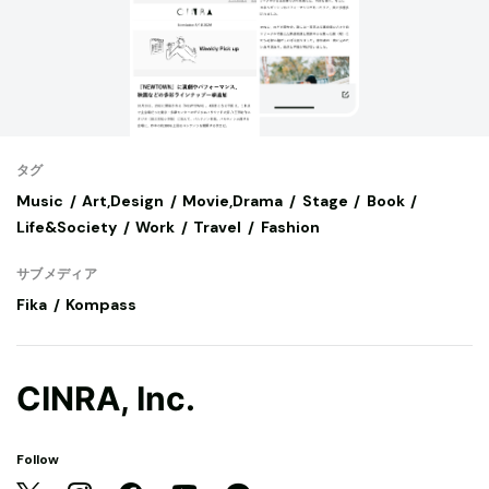
タグ
Music
Art,Design
Movie,Drama
Stage
Book
Life&Society
Work
Travel
Fashion
サブメディア
Fika
Kompass
CINRA, Inc.
Follow