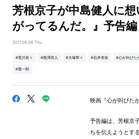
芳根京子が中島健人に想
がってるんだ。』予告編
2017.06.08 Thu
#荒川良々
#熊澤尚人
#大塚寧々
#石井杏奈
#心が叫びた
#寛一郎
映画『心が叫びた
予告編は、芳根京
ちを伝えようとす