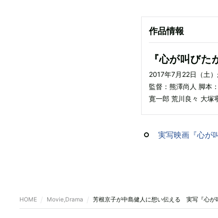
作品情報
『心が叫びた
2017年7月22日（土
監督：熊澤尚人 脚本：
寛一郎 荒川良々 大塚
実写映画『心が叫
HOME
Movie,Drama
芳根京子が中島健人に想い伝える 実写『心が