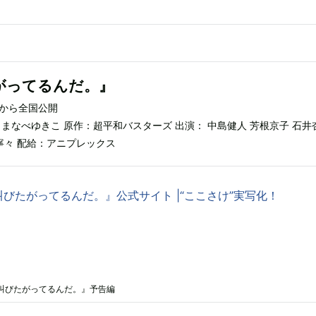
がってるんだ。』
）から全国公開
まなべゆきこ 原作：超平和バスターズ 出演： 中島健人 芳根京子 石井
寧々 配給：アニプレックス
びたがってるんだ。』公式サイト |“ここさけ”実写化！
叫びたがってるんだ。』予告編