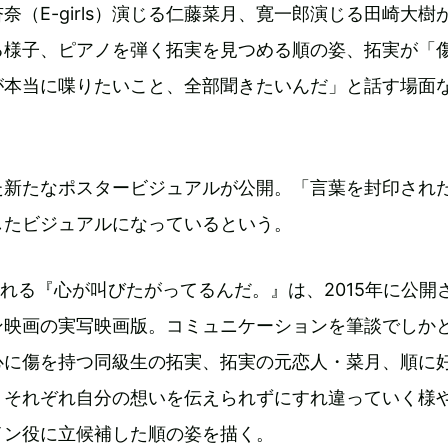
奈（E-girls）演じる仁藤菜月、寛一郎演じる田崎大樹
る様子、ピアノを弾く拓実を見つめる順の姿、拓実が「
が本当に喋りたいこと、全部聞きたいんだ」と話す場面
。
た新たなポスタービジュアルが公開。「言葉を封印され
したビジュアルになっているという。
される『心が叫びたがってるんだ。』は、2015年に公開
ン映画の実写映画版。コミュニケーションを筆談でしか
心に傷を持つ同級生の拓実、拓実の元恋人・菜月、順に
、それぞれ自分の想いを伝えられずにすれ違っていく様
イン役に立候補した順の姿を描く。