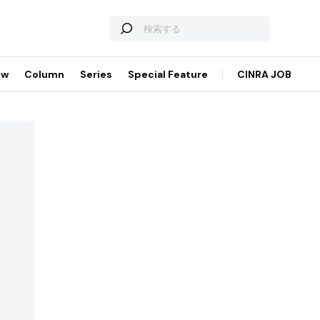
ew
Column
Series
Special Feature
CINRA JOB