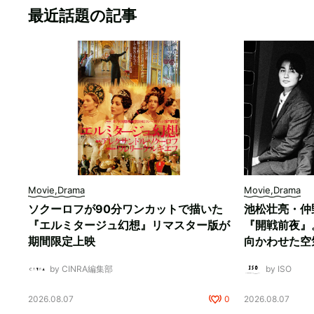
最近話題の記事
Movie,Drama
Movie,Drama
ソクーロフが90分ワンカットで描いた
池松壮亮・仲
『エルミタージュ幻想』リマスター版が
『開戦前夜』
期間限定上映
向かわせた空
by CINRA編集部
by ISO
2026.08.07
0
2026.08.07