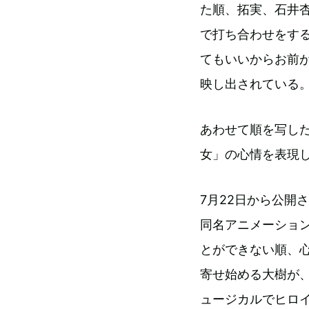
た順、拓実、石井杏
で打ち合わせをす
てもいいからお前
映し出されている
あわせて順を写し
女」の心情を表現
7月22日から公開
同名アニメーショ
とができない順、
寄せ始める大樹が
ュージカルでヒロ