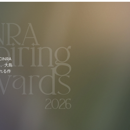
NRA
里、大島
れる作