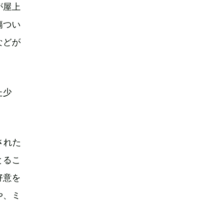
が屋上
傷つい
などが
た少
された
とるこ
好意を
や、ミ