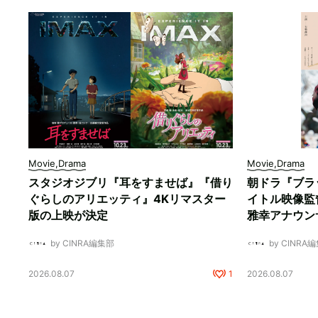
Movie,Drama
Movie,Drama
スタジオジブリ『耳をすませば』『借り
朝ドラ『ブラ
ぐらしのアリエッティ』4Kリマスター
イトル映像監
版の上映が決定
雅幸アナウン
by CINRA編集部
by CINRA
2026.08.07
1
2026.08.07