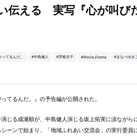
い伝える 実写『心が叫び
がってるんだ。
#中島健人
#芳根京子
#まなべゆき
#Movie,Drama
がってるんだ。』の予告編が公開された。
子演じる成瀬順が、中島健人演じる坂上拓実に涙ながら
るシーンで始まり、「地域ふれあい交流会」の実行委員