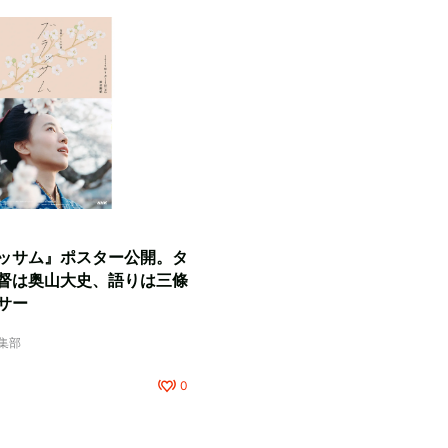
ッサム』ポスター公開。タ
督は奥山大史、語りは三條
サー
編集部
0