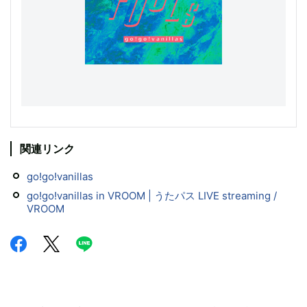
関連リンク
go!go!vanillas
go!go!vanillas in VROOM | うたパス LIVE streaming /
VROOM