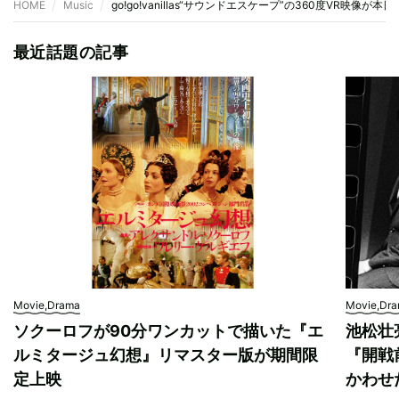
HOME
Music
go!go!vanillas“サウンドエスケープ”の360度VR映像が本
最近話題の記事
Movie,Drama
Movie,Dr
ソクーロフが90分ワンカットで描いた『エ
池松壮
ルミタージュ幻想』リマスター版が期間限
『開戦
定上映
かわせ