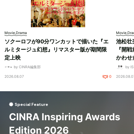
Movie,Drama
Movie,Dr
ソクーロフが90分ワンカットで描いた『エ
池松壮
ルミタージュ幻想』リマスター版が期間限
『開戦
定上映
かわせ
by CINRA編集部
by I
2026.08.07
0
2026.08.0
Special Feature
CINRA Inspiring Awards
Edition 2026