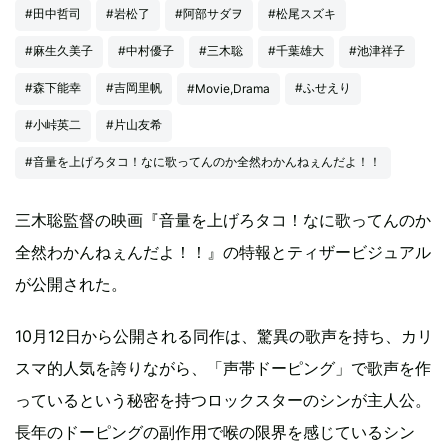
#田中哲司
#岩松了
#阿部サダヲ
#松尾スズキ
#麻生久美子
#中村優子
#三木聡
#千葉雄大
#池津祥子
#森下能幸
#吉岡里帆
#ふせえり
#Movie,Drama
#小峠英二
#片山友希
#音量を上げろタコ！なに歌ってんのか全然わかんねぇんだよ！！
三木聡監督の映画『音量を上げろタコ！なに歌ってんのか
全然わかんねぇんだよ！！』の特報とティザービジュアル
が公開された。
10月12日から公開される同作は、驚異の歌声を持ち、カリ
スマ的人気を誇りながら、「声帯ドーピング」で歌声を作
っているという秘密を持つロックスターのシンが主人公。
長年のドーピングの副作用で喉の限界を感じているシン