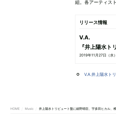
組。各アーティス
リリース情報
V.A.
『井上陽水ト
2019年11月27日（水
V.A.井上陽水ト
HOME
Music
井上陽水トリビュート盤に細野晴臣、宇多田ヒカル、椎名林