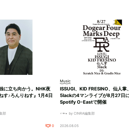
Music
独に立ち向かう。NHK夜
ISSUGI、KID FRESINO、仙人掌
ねす♪ろんりねす』1月4日
5lackの4マンライブが8月27日
Spotify O-Eastで開催
編集部
by CINRA編集部
0
2026.08.05