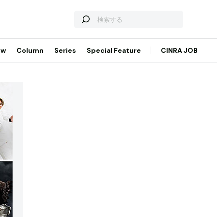
ew
Column
Series
Special Feature
CINRA JOB