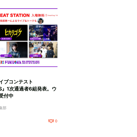
イブコンテスト
RS』1次通過者6組発表。ウ
受付中
編集部
0