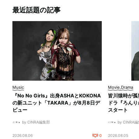
最近話題の記事
Music
Movie,Drama
『No No Girls』出身ASHAとKOKONA
皆川猿時が孤
の新ユニット「TAKARA」が8月8日デ
ドラ『ろんり
ビュー
スタート
by CINRA編集部
by CINRA
2026.08.06
0
2026.08.05