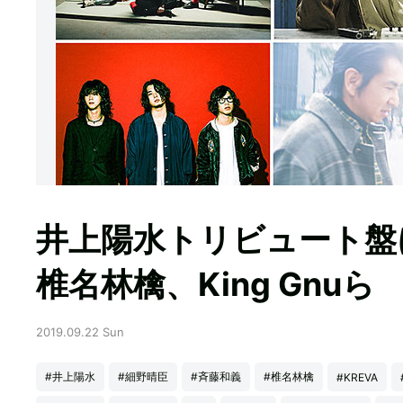
井上陽水トリビュート盤
椎名林檎、King Gnuら
2019.09.22 Sun
#井上陽水
#細野晴臣
#斉藤和義
#椎名林檎
#KREVA