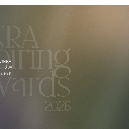
NRA
里、大島
れる作