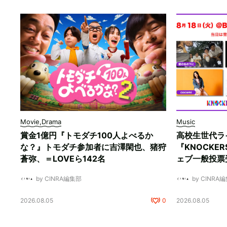
Movie,Drama
Music
賞金1億円『トモダチ100人よべるか
高校生世代ラ
な？』トモダチ参加者に吉澤閑也、猪狩
『KNOCKE
蒼弥、＝LOVEら142名
ェブ一般投票
by CINRA編集部
by CINRA
2026.08.05
0
2026.08.05