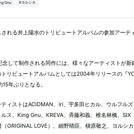
#ヨルシカ
ng Gnu
ースされる井上陽水のトリビュートアルバムの参加アーテ
を記念して制作される同作には、様々なアーティストが新
トリビュートアルバムとしては2004年リリースの『YO
、約15年ぶりとなる。
ティストはACIDMAN、iri、宇多田ヒカル、ウルフル
ス、King Gnu、KREVA、斉藤和義、椎名林檎、SIX
男（ORIGINAL LOVE）、細野晴臣、槇原敬之、ヨルシカ