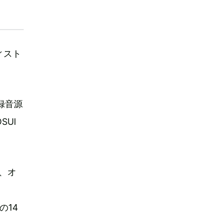
ィスト
録音源
SUI
ズ、オ
の14