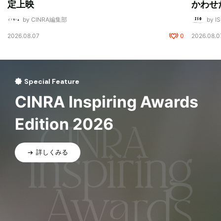
定上映
かわせ
by CINRA編集部
by I
2026.08.07
0
2026.08.0
Special Feature
CINRA Inspiring Awards
Edition 2026
詳しくみる