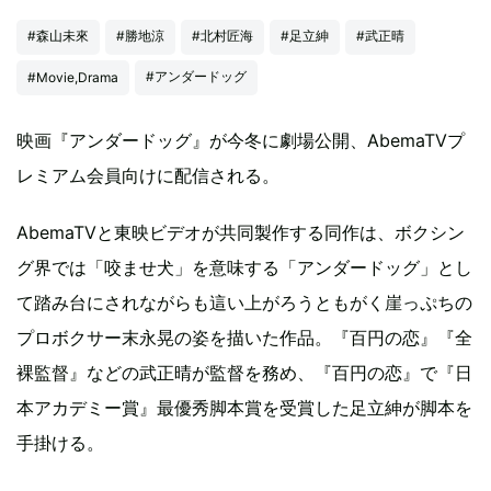
#森山未來
#勝地涼
#北村匠海
#足立紳
#武正晴
#アンダードッグ
#Movie,Drama
映画『アンダードッグ』が今冬に劇場公開、AbemaTVプ
レミアム会員向けに配信される。
AbemaTVと東映ビデオが共同製作する同作は、ボクシン
グ界では「咬ませ犬」を意味する「アンダードッグ」とし
て踏み台にされながらも這い上がろうともがく崖っぷちの
プロボクサー末永晃の姿を描いた作品。『百円の恋』『全
裸監督』などの武正晴が監督を務め、『百円の恋』で『日
本アカデミー賞』最優秀脚本賞を受賞した足立紳が脚本を
手掛ける。