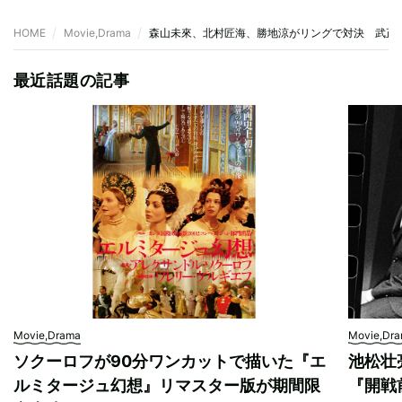
HOME
Movie,Drama
森山未來、北村匠海、勝地涼がリングで対決 武正
最近話題の記事
Movie,Drama
Movie,Dr
ソクーロフが90分ワンカットで描いた『エ
池松壮
ルミタージュ幻想』リマスター版が期間限
『開戦