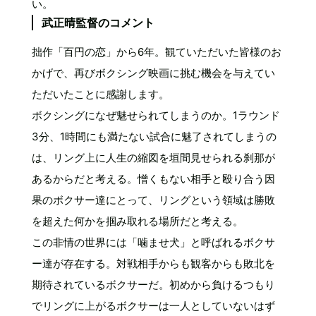
い。
武正晴監督のコメント
拙作「百円の恋」から6年。観ていただいた皆様のお
かげで、再びボクシング映画に挑む機会を与えてい
ただいたことに感謝します。
ボクシングになぜ魅せられてしまうのか。1ラウンド
3分、1時間にも満たない試合に魅了されてしまうの
は、リング上に人生の縮図を垣間見せられる刹那が
あるからだと考える。憎くもない相手と殴り合う因
果のボクサー達にとって、リングという領域は勝敗
を超えた何かを掴み取れる場所だと考える。
この非情の世界には「噛ませ犬」と呼ばれるボクサ
ー達が存在する。対戦相手からも観客からも敗北を
期待されているボクサーだ。初めから負けるつもり
でリングに上がるボクサーは一人としていないはず