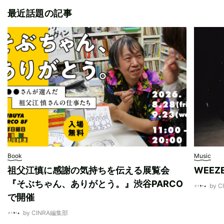
最近話題の記事
Book
Music
祖父江慎に感謝の気持ちを伝える展覧会
WEE
『そぶちゃん、ありがとう。』渋谷PARCO
by 
で開催
by CINRA編集部