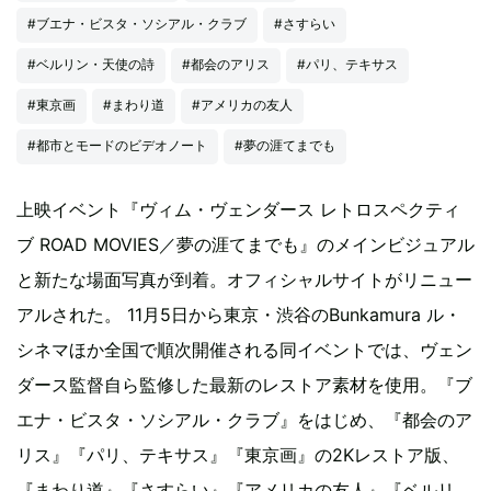
#ブエナ・ビスタ・ソシアル・クラブ
#さすらい
#ベルリン・天使の詩
#都会のアリス
#パリ、テキサス
#東京画
#まわり道
#アメリカの友人
#都市とモードのビデオノート
#夢の涯てまでも
上映イベント『ヴィム・ヴェンダース レトロスペクティ
ブ ROAD MOVIES／夢の涯てまでも』のメインビジュアル
と新たな場面写真が到着。オフィシャルサイトがリニュー
アルされた。 11月5日から東京・渋谷のBunkamura ル・
シネマほか全国で順次開催される同イベントでは、ヴェン
ダース監督自ら監修した最新のレストア素材を使用。『ブ
エナ・ビスタ・ソシアル・クラブ』をはじめ、『都会のア
リス』『パリ、テキサス』『東京画』の2Kレストア版、
『まわり道』『さすらい』『アメリカの友人』『ベルリ