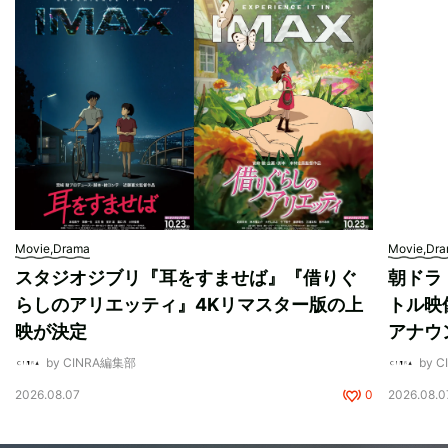
Movie,Drama
Movie,Dr
スタジオジブリ『耳をすませば』『借りぐ
朝ドラ
らしのアリエッティ』4Kリマスター版の上
トル映
映が決定
アナウ
by CINRA編集部
by 
2026.08.07
0
2026.08.0