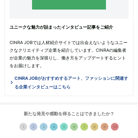
ユニークな魅力が詰まったインタビュー記事をご紹介
CINRA JOBでは人材紹介サイトでは出会えないようなユニー
クなクリエイティブ企業を紹介しています。CINRAの編集者
が企業の魅力を深堀りし、働き方をアップデートするヒント
をお届けします。
CINRA JOBがおすすめするアート、ファッションに関連す
る企業インタビューはこちら
プロフィール
新たな発見や感動を得ることはできましたか？
1
2
3
4
5
6
7
8
9
10
加賀美健
（かがみ けん）