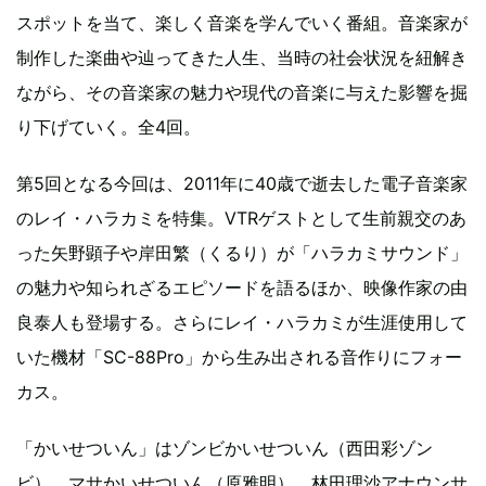
スポットを当て、楽しく音楽を学んでいく番組。音楽家が
制作した楽曲や辿ってきた人生、当時の社会状況を紐解き
ながら、その音楽家の魅力や現代の音楽に与えた影響を掘
り下げていく。全4回。
第5回となる今回は、2011年に40歳で逝去した電子音楽家
のレイ・ハラカミを特集。VTRゲストとして生前親交のあ
った矢野顕子や岸田繁（くるり）が「ハラカミサウンド」
の魅力や知られざるエピソードを語るほか、映像作家の由
良泰人も登場する。さらにレイ・ハラカミが生涯使用して
いた機材「SC-88Pro」から生み出される音作りにフォー
カス。
「かいせついん」はゾンビかいせついん（西田彩ゾン
ビ）、マサかいせついん（原雅明）。林田理沙アナウンサ