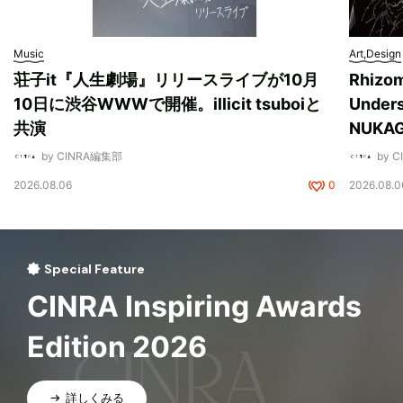
Music
Art,Design
荘子it『人生劇場』リリースライブが10月
Rhizo
10日に渋谷WWWで開催。illicit tsuboiと
Unde
共演
NUK
by CINRA編集部
by 
2026.08.06
0
2026.08.0
Special Feature
CINRA Inspiring Awards
Edition 2026
詳しくみる