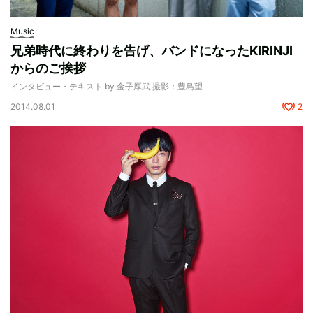
Music
兄弟時代に終わりを告げ、バンドになったKIRINJI
からのご挨拶
インタビュー・テキスト by 金子厚武 撮影：豊島望
2014.08.01
2