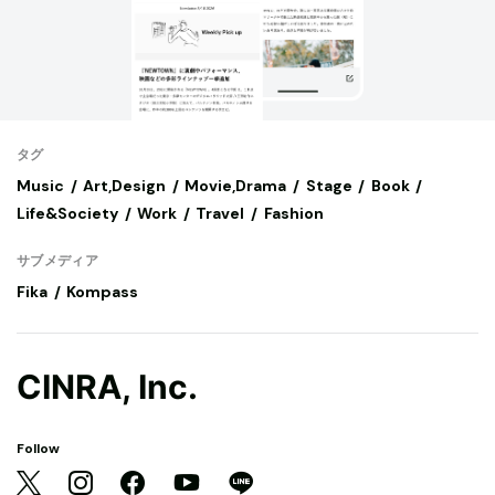
タグ
Music
Art,Design
Movie,Drama
Stage
Book
Life&Society
Work
Travel
Fashion
サブメディア
Fika
Kompass
CINRA, Inc.
Follow