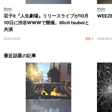
Music
Music
荘子it『人生劇場』リリースライブが10月
WEE
10日に渋谷WWWで開催。illicit tsuboiと
共演
2026.08.06
0
2026.08.0
最近話題の記事