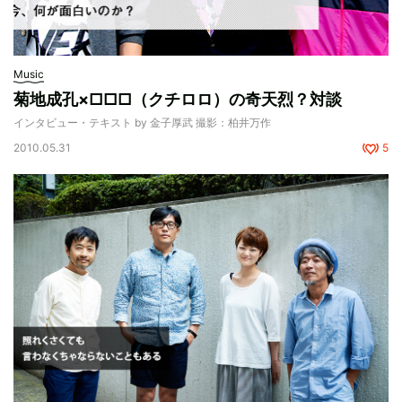
Music
菊地成孔×□□□（クチロロ）の奇天烈？対談
インタビュー・テキスト by 金子厚武 撮影：柏井万作
2010.05.31
5