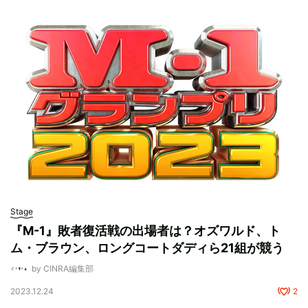
Stage
『M-1』敗者復活戦の出場者は？オズワルド、ト
ム・ブラウン、ロングコートダディら21組が競う
by CINRA編集部
2023.12.24
2