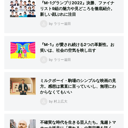
『M-1グランプリ2022』決勝、ファイナ
リスト9組の魅力や見どころを徹底紹介。
新しい顔ぶれに注目
by ラリー遠田
『M-1』が愛され続ける2つの革新性。お
笑いは、社会の空気を映し出す
by ラリー遠田
ミルクボーイ・駒場のシンプルな映画の見
方。感想は素直に言っていいし、無理にわ
からなくてもいい
by 村上広大
不確実な時代を生きる芸人たち。鬼越トマ
ホーク坂井に「売れる」の新定義を訊く