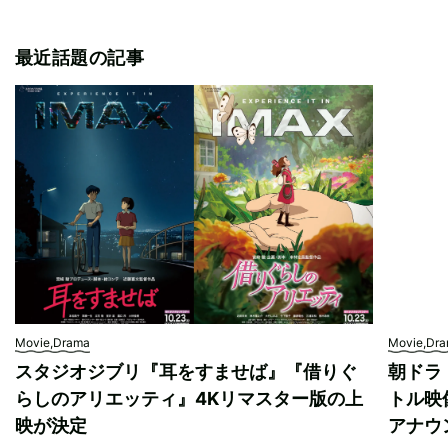
最近話題の記事
Movie,Drama
Movie,Dr
スタジオジブリ『耳をすませば』『借りぐ
朝ドラ
らしのアリエッティ』4Kリマスター版の上
トル映
映が決定
アナウ