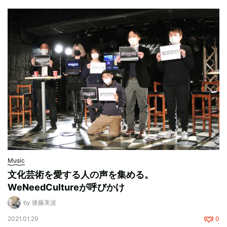
Music
文化芸術を愛する人の声を集める。
WeNeedCultureが呼びかけ
by 後藤美波
2021.01.29
0