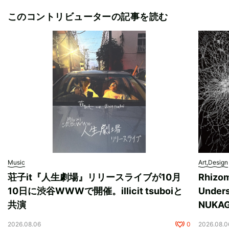
このコントリビューターの記事を読む
Music
Art,Design
荘子it『人生劇場』リリースライブが10月
Rhizo
10日に渋谷WWWで開催。illicit tsuboiと
Unde
共演
NUK
2026.08.06
0
2026.08.0