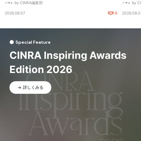
by CINRA編集部
by 
2026.08.07
0
2026.08.0
Special Feature
CINRA Inspiring Awards
Edition 2026
詳しくみる