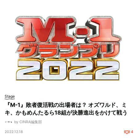
Stage
『M-1』敗者復活戦の出場者は？ オズワルド、ミ
キ、かもめんたるら18組が決勝進出をかけて戦う
by CINRA編集部
2022.12.18
4