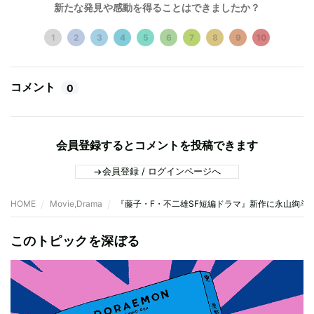
新たな発見や感動を得ることはできましたか？
1
2
3
4
5
6
7
8
9
10
コメント
0
会員登録するとコメントを投稿できます
会員登録 / ログインページへ
HOME
Movie,Drama
『藤子・F・不二雄SF短編ドラマ』新作に永山絢斗
このトピックを深ぼる