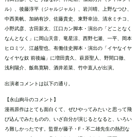
ル）、後藤淳平（ジャルジャル）、岩川晴、上野なつひ、
中西美帆、加納有沙、佐藤貴史、東野幸治、清水ミチコ、
小野武彦、古田新太、江口カン脚本・演出の「どことなく
なんとなく」に岡山天音、竜星涼、西野七瀬、一平、岡本
ヒロミツ、江越聖也、有働佳史脚本・演出の「イヤなイヤ
なイヤな奴 前後編」に増田貴久、萩原聖人、野間口徹、
浅利陽介、飯島寛騎、酒井若菜、竹中直人が出演。
出演者コメントは以下の通り。
【永山絢斗のコメント】
漫画原作はとても面白くて、ぜひやってみたいと思って飛
び込んでみたものの、いざ自分が演じるとなると、いろい
ろ難しかったです。監督が藤子・F・不二雄先生の熱烈な