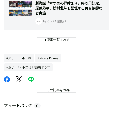
新海誠『すずめの戸締まり』終映日決定。
原菜乃華、松村北斗も登壇する舞台挨拶な
ど実施
by CINRA編集部
記事一覧をみる
#藤子・F・不二雄
#Movie,Drama
#藤子・F・不二雄SF短編ドラマ
この記事を保存
フィードバック
0