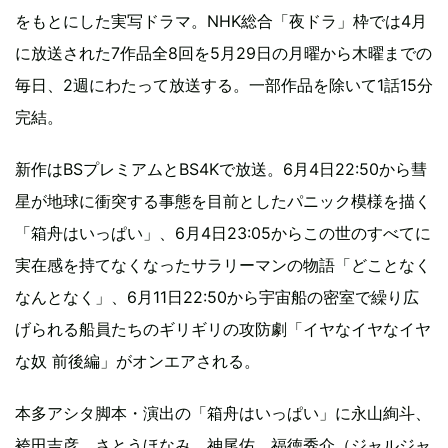
をもとにした実写ドラマ。NHK総合「夜ドラ」枠では4月
に放送された7作品全8回を5月29日の月曜から木曜までの
毎日、2週にわたって放送する。一部作品を除いて1話15分
完結。
新作はBSプレミアムとBS4Kで放送。6月4日22:50から彗
星が地球に衝突する事態を目前としたパニック模様を描く
「箱舟はいっぱい」、6月4日23:05からこの世のすべてに
実在感を持てなくなったサラリーマンの物語「どことなく
なんとなく」、6月11日22:50から宇宙船の密室で繰り広
げられる船員たちのギリギリの攻防劇「イヤなイヤなイヤ
な奴 前後編」がオンエアされる。
本多アシタ脚本・演出の「箱舟はいっぱい」に永山絢斗、
袴田吉彦、さとうほなみ、神尾佑、福徳秀介（ジャルジャ