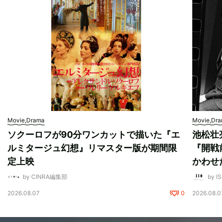
Movie,Drama
Movie,Dr
ソクーロフが90分ワンカットで描いた『エ
池松壮
ルミタージュ幻想』リマスター版が期間限
『開戦
定上映
かわせ
by CINRA編集部
by I
2026.08.07
0
2026.08.0