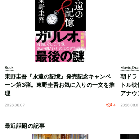
Book
Movie,Dr
東野圭吾『永遠の記憶』発売記念キャンペ
朝ドラ
ーン第3弾。東野圭吾お気に入りの一文を推
トル映
理
アナウ
2026.08.07
4
2026.08.0
最近話題の記事